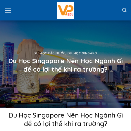
Skip
to
content
DU HỌC CÁC NƯỚC
,
DU HỌC SINGAPO
Du Học Singapore Nên Học Ngành Gì
để có lợi thế khi ra trường?
Du Học Singapore Nên Học Ngành Gì
để có lợi thế khi ra trường?