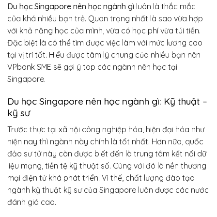
Du học Singapore nên học ngành gì
luôn là thắc mắc
của khá nhiều bạn trẻ. Quan trọng nhất là sao vừa hợp
với khả năng học của mình, vừa có học phí vừa túi tiền.
Đặc biệt là có thể tìm được việc làm với mức lương cao
tại vị trí tốt. Hiểu được tâm lý chung của nhiều bạn nên
VPbank SME sẽ gợi ý top các ngành nên học tại
Singapore.
Du học Singapore nên học ngành gì: Kỹ thuật –
kỹ sư
Trước thực tại xã hội công nghiệp hóa, hiện đại hóa như
hiện nay thì ngành này chính là tốt nhất. Hơn nữa, quốc
đảo sư tử này còn được biết đến là trung tâm kết nối dữ
liệu mạng, tiền tệ kỹ thuật số. Cùng với đó là nền thương
mại điện tử khá phát triển. Vì thế, chất lượng đào tạo
ngành kỹ thuật kỹ sư của Singapore luôn được các nước
đánh giá cao.