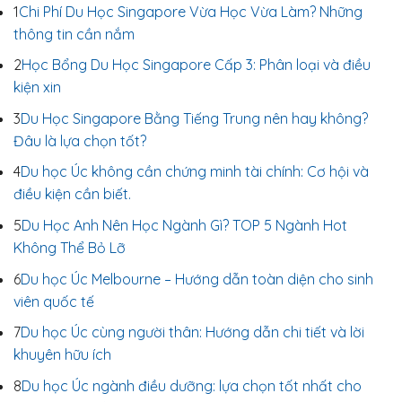
1
Chi Phí Du Học Singapore Vừa Học Vừa Làm? Những
thông tin cần nắm
2
Học Bổng Du Học Singapore Cấp 3: Phân loại và điều
kiện xin
3
Du Học Singapore Bằng Tiếng Trung nên hay không?
Đâu là lựa chọn tốt?
4
Du học Úc không cần chứng minh tài chính: Cơ hội và
điều kiện cần biết.
5
Du Học Anh Nên Học Ngành Gì? TOP 5 Ngành Hot
Không Thể Bỏ Lỡ
6
Du học Úc Melbourne – Hướng dẫn toàn diện cho sinh
viên quốc tế
7
Du học Úc cùng người thân: Hướng dẫn chi tiết và lời
khuyên hữu ích
8
Du học Úc ngành điều dưỡng: lựa chọn tốt nhất cho