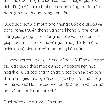
thế, các doanh nghiệp luôn cần các chuyên gia phân
tích dữ liệu để tìm ra thói quen người dùng. Từ đó giúp
đem lại hiệu quả cao trong bán hàng.
Quốc đảo sư tử là một trong những quốc gia đi đầu về
công nghệ, truyền thông và hàng không. Vì thế, chất
lượng giảng dạy, môi trường học tập và thực hành sẽ
giúp học sinh hiểu rõ, sâu về ngành này. Từ đó mở ra
nhiều cơ hội việc làm với mức lương hấp dẫn.
Hy vọng với những chia sẻ của VPbank SME sẽ giúp bạn
giải đáp được thắc mắc
du học Singapore nên học
ngành gì
. Qua các phân tích trên, các bạn sẽ biết bản
thân mình yêu thích gì để có sự lựa chọn tốt nhất. Hãy
liên hệ vào số Hotline của VP Edu để được tư vấn chi tiết
hơn về du học Singapore nhé!
Danh sách các bài viết liên quan