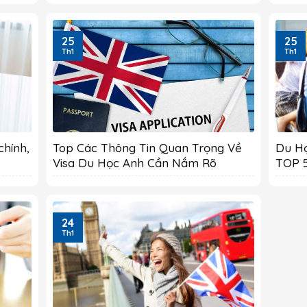
25
25
Th1
Th1
chính,
Top Các Thông Tin Quan Trọng Về
Du H
Visa Du Học Anh Cần Nắm Rõ
TOP 
24
Th1