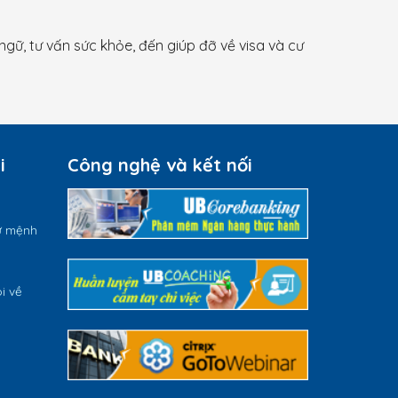
 ngữ, tư vấn sức khỏe, đến giúp đỡ về visa và cư
i
Công nghệ và kết nối
ứ mệnh
i về