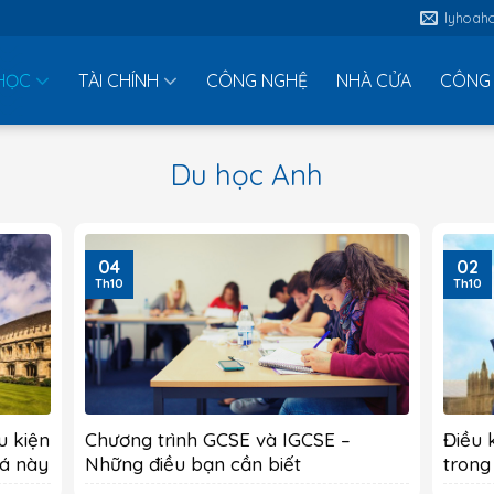
lyhoah
HỌC
TÀI CHÍNH
CÔNG NGHỆ
NHÀ CỬA
CÔNG 
Du học Anh
04
02
Th10
Th10
u kiện
Chương trình GCSE và IGCSE –
Điều 
iá này
Những điều bạn cần biết
trong