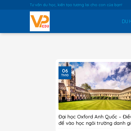
Skip
Tư vấn du học, kiến tạo tương lai cho con của bạn!
to
content
DU 
06
Th10
Đại học Oxford Anh Quốc – Điề
để vào học ngôi trường danh g