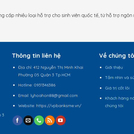
ng cấp nhiều loại hỗ trợ cho sinh viên quốc tế, từ hỗ trợ ngôn
Thông tin liên hệ
Về chúng tô
Địa chỉ:
412 Nguyễn Thị Minh Khai
Giới thiệu
Phường 05 Quận 3 Tp.HCM
Tầm nhìn và s
Hotline:
0931346386
Giá trị cốt lõi
Email:
lyhoahon88@gmail.com
Khách hàng nó
Website:
https://vpbanksme.vn/
chúng tôi
n 3