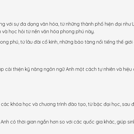
ếng với sự đa dạng văn hóa, từ những thành phố hiện đại như 
ệm và học hỏi từ nền văn hóa phong phú này.
ong phú, từ lâu đài cổ kính, những bảo tàng nổi tiếng thế giới đ
úp cải thiện kỹ năng ngôn ngữ Anh một cách tự nhiên và hiệu qu
 các khóa học và chương trình đào tạo, từ bậc đại học, sau 
Anh có thời gian ngắn hơn so với các quốc gia khác, giúp sinh v