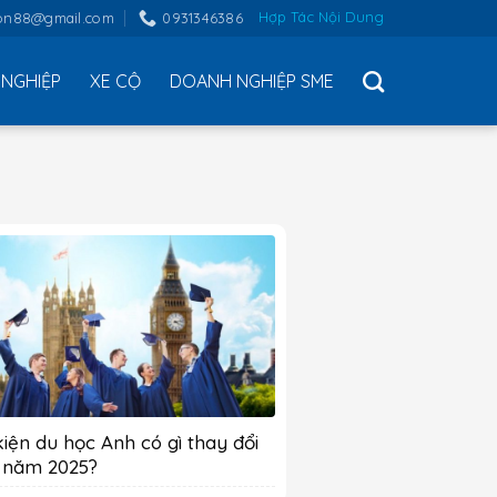
Hợp Tác Nội Dung
on88@gmail.com
0931346386
NGHIỆP
XE CỘ
DOANH NGHIỆP SME
kiện du học Anh có gì thay đổi
 năm 2025?