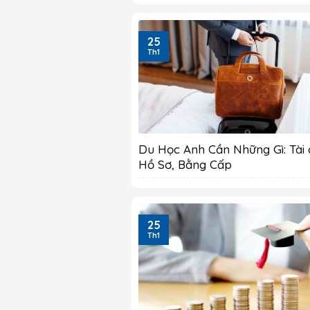
25
Th1
Du Học Anh Cần Những Gì: Tài 
Hồ Sơ, Bằng Cấp
25
Th1