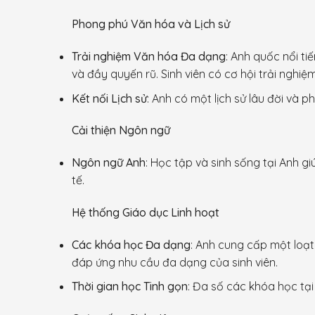
Phong phú Văn hóa và Lịch sử
Trải nghiệm Văn hóa Đa dạng
: Anh quốc nổi ti
và đầy quyến rũ. Sinh viên có cơ hội trải nghi
Kết nối Lịch sử
: Anh có một lịch sử lâu đời và ph
Cải thiện Ngôn ngữ
Ngôn ngữ Anh
: Học tập và sinh sống tại Anh gi
tế.
Hệ thống Giáo dục Linh hoạt
Các khóa học Đa dạng
: Anh cung cấp một loạt
đáp ứng nhu cầu đa dạng của sinh viên.
Thời gian học Tinh gọn
: Đa số các khóa học tại 