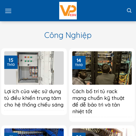
Skip
to
content
Công Nghiệp
15
14
Th10
Th10
Lợi ích của việc sử dụng
Cách bố trí tủ rack
tủ điều khiển trung tâm
mạng chuẩn kỹ thuật
cho hệ thống chiếu sáng
để dễ bảo trì và tản
nhiệt tốt