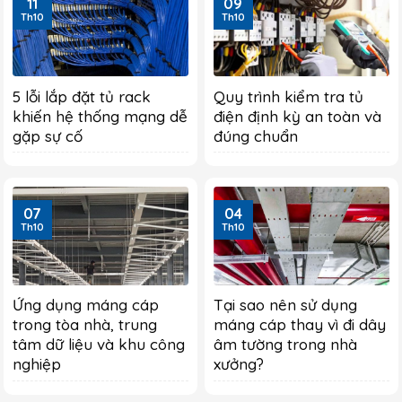
11
09
Th10
Th10
5 lỗi lắp đặt tủ rack
Quy trình kiểm tra tủ
khiến hệ thống mạng dễ
điện định kỳ an toàn và
gặp sự cố
đúng chuẩn
07
04
Th10
Th10
Ứng dụng máng cáp
Tại sao nên sử dụng
trong tòa nhà, trung
máng cáp thay vì đi dây
tâm dữ liệu và khu công
âm tường trong nhà
nghiệp
xưởng?