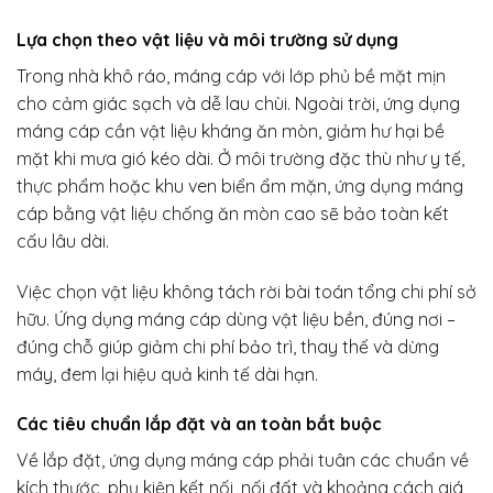
Lựa chọn theo vật liệu và môi trường sử dụng
Trong nhà khô ráo, máng cáp với lớp phủ bề mặt mịn
cho cảm giác sạch và dễ lau chùi. Ngoài trời, ứng dụng
máng cáp cần vật liệu kháng ăn mòn, giảm hư hại bề
mặt khi mưa gió kéo dài. Ở môi trường đặc thù như y tế,
thực phẩm hoặc khu ven biển ẩm mặn, ứng dụng máng
cáp bằng vật liệu chống ăn mòn cao sẽ bảo toàn kết
cấu lâu dài.
Việc chọn vật liệu không tách rời bài toán tổng chi phí sở
hữu. Ứng dụng máng cáp dùng vật liệu bền, đúng nơi –
đúng chỗ giúp giảm chi phí bảo trì, thay thế và dừng
máy, đem lại hiệu quả kinh tế dài hạn.
Các tiêu chuẩn lắp đặt và an toàn bắt buộc
Về lắp đặt, ứng dụng máng cáp phải tuân các chuẩn về
kích thước, phụ kiện kết nối, nối đất và khoảng cách giá