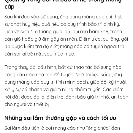
cáp
Sau khi đưa vào sử dụng, ứng dụng máng cáp chỉ thực
sự phát huy hiệu quả nếu có quy trình bảo trì định kỳ.
Lịch vệ sinh 3–6 tháng giúp loại bụi mịn bám khe, tránh
cản gió hoặc giữ ẩm gây ăn mòn. Điểm treo, bu lông, gối
đỡ được kiểm tra độ siết; máng cáp có tuyến ngoài trời
cần soi lại bề mặt sau mùa mưa.
Trong thay đổi cấu hình, bất cứ thao tác bổ sung nào
cũng cần cập nhật sơ đồ tuyến. Nhờ tài liệu sống, ứng
dụng máng cáp duy trì tính minh bạch, giúp đội kỹ thuật
xử lý sự cố nhanh và giảm rủi ro nhầm tuyến. Các điểm
nối đất được đo lại điện trở, đảm bảo giá trị nhỏ, an toàn
cho người và thiết bị.
Những sai lầm thường gặp và cách tối ưu
Sai lầm đầu tiên là coi máng cáp như “ống chứa” đơn