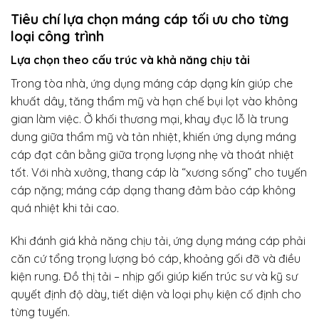
Tiêu chí lựa chọn máng cáp tối ưu cho từng
loại công trình
Lựa chọn theo cấu trúc và khả năng chịu tải
Trong tòa nhà, ứng dụng máng cáp dạng kín giúp che
khuất dây, tăng thẩm mỹ và hạn chế bụi lọt vào không
gian làm việc. Ở khối thương mại, khay đục lỗ là trung
dung giữa thẩm mỹ và tản nhiệt, khiến ứng dụng máng
cáp đạt cân bằng giữa trọng lượng nhẹ và thoát nhiệt
tốt. Với nhà xưởng, thang cáp là “xương sống” cho tuyến
cáp nặng; máng cáp dạng thang đảm bảo cáp không
quá nhiệt khi tải cao.
Khi đánh giá khả năng chịu tải, ứng dụng máng cáp phải
căn cứ tổng trọng lượng bó cáp, khoảng gối đỡ và điều
kiện rung. Đồ thị tải – nhịp gối giúp kiến trúc sư và kỹ sư
quyết định độ dày, tiết diện và loại phụ kiện cố định cho
từng tuyến.