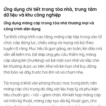
Ứng dụng chi tiết trong tòa nhà, trung tâm
dữ liệu và khu công nghiệp
Ứng dụng máng cáp trong tòa nhà thương mại và
công trình dân dụng
Tại khối công trình cao tầng, máng cáp tập trung vào tổ
chức cáp động lực, chiếu sáng và mạng nội bộ theo
tuyến rõ ràng. Mục tiêu là gọn gàng, an toàn, kín đáo mà
vẫn dễ kiểm tra. Để đáp ứng yêu cầu thẩm mỹ, máng
cáp dạng kín (trunking) với bề mặt sơn nhã và nắp che
kín thường được ưu tiên. Khe nối kín hạn chế bụi, đồng
thời bảo vệ dây trước hơi ẩm và va chạm nhẹ.
Tải trọng ở khối văn phòng thuộc mức trung bình, nên
máng cáp chú trọng độ dày vật liệu hợp lý và phụ kiện
tiêu chuẩn góc – nối – giảm chấn. Khi kết hợp máng cáp
với trần kỹ thuật, máng cáp tạo dải kỹ thuật gọn, cho