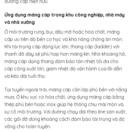
đường cáp hiện hữu.
Ứng dụng máng cáp trong khu công nghiệp, nhà máy
và nhà xưởng
Ở môi trường rung, bụi, dầu mỡ hoặc hóa chất, máng
cáp ưu tiên độ bền cơ học và khả năng chống ăn mòn.
Khi tải trọng cáp động lực lớn, thang cáp (ladder) với
thanh đỡ dày sẽ phù hợp hơn máng kín. Nhờ khoảng hở,
máng cáp dạng thang đảm bảo tản nhiệt tối đa cho
cáp công suất lớn, giảm nhiệt độ vận hành của lõi dẫn
và kéo dài tuổi thọ.
Tại tuyến ngoài trời, máng cáp cần lớp phủ bền với nắng
mưa. Ở khu vực có hóa chất, ứng dụng máng cáp bằng
thép phủ bền hoặc inox giúp hệ thống chịu mài mòn và
sự cố môi trường. Với đường chạy dài theo line sản xuất,
các gối đỡ đúng khoảng cách đảm bảo tải trọng và độ
võng cho toàn tuyến.