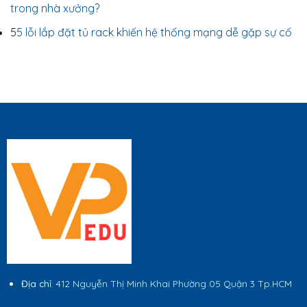
trong nhà xưởng?
5
5 lỗi lắp đặt tủ rack khiến hệ thống mạng dễ gặp sự cố
Địa chỉ
: 412 Nguyễn Thị Minh Khai Phường 05 Quận 3 Tp.HCM