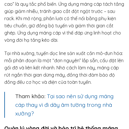
cao” là quy tắc phổ biến. Ứng dụng máng cáp tách tầng
giúp giảm nhiễu, tránh giao cắt đột ngột trước – sau
rack. Khi mở rộng, phần lưới có thể nối bằng phụ kiện
tiêu chuẩn, giữ đồng bộ tuyến và giảm thời gian cắt
ghép. Ứng dụng máng cáp vì thế đáp ứng linh hoạt cho
vòng đời hạ tầng kéo dài.
Tại nhà xưởng, tuyến dọc line sản xuất cần mô-đun hóa:
mỗi phân đoạn là một “đơn nguyên” lắp sẵn, cẩu đặt lên
gối đỡ và liên kết nhanh. Nhờ cách làm này, máng cáp
rút ngắn thời gian dừng máy, đồng thời đảm bảo độ
đồng đều cơ học và điện của toàn tuyến.
Tham khảo:
Tại sao nên sử dụng máng
cáp thay vì đi dây âm tường trong nhà
xưởng?
Quản lý vòng đời và bảo trì hệ thống máng