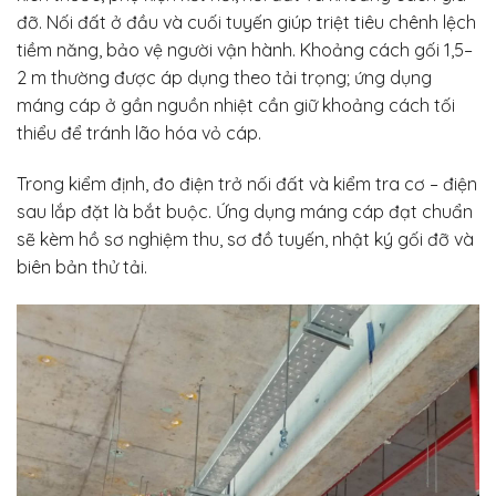
đỡ. Nối đất ở đầu và cuối tuyến giúp triệt tiêu chênh lệch
tiềm năng, bảo vệ người vận hành. Khoảng cách gối 1,5–
2 m thường được áp dụng theo tải trọng; ứng dụng
máng cáp ở gần nguồn nhiệt cần giữ khoảng cách tối
thiểu để tránh lão hóa vỏ cáp.
Trong kiểm định, đo điện trở nối đất và kiểm tra cơ – điện
sau lắp đặt là bắt buộc. Ứng dụng máng cáp đạt chuẩn
sẽ kèm hồ sơ nghiệm thu, sơ đồ tuyến, nhật ký gối đỡ và
biên bản thử tải.