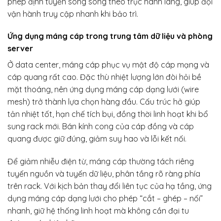
phép định tuyến song song theo trục hành lang, giúp đội
vận hành truy cập nhanh khi bảo trì.
Ứng dụng máng cáp trong trung tâm dữ liệu và phòng
server
Ở data center, máng cáp phục vụ mật độ cáp mạng và
cáp quang rất cao. Đặc thù nhiệt lượng lớn đòi hỏi bề
mặt thoáng, nên ứng dụng máng cáp dạng lưới (wire
mesh) trở thành lựa chọn hàng đầu. Cấu trúc hở giúp
tản nhiệt tốt, hạn chế tích bụi, đồng thời linh hoạt khi bổ
sung rack mới. Bán kính cong của cáp đồng và cáp
quang được giữ đúng, giảm suy hao và lỗi kết nối.
Để giảm nhiễu điện từ, máng cáp thường tách riêng
tuyến nguồn và tuyến dữ liệu, phân tầng rõ ràng phía
trên rack. Với kịch bản thay đổi liên tục của hạ tầng, ứng
dụng máng cáp dạng lưới cho phép “cắt – ghép – nối”
nhanh, giữ hệ thống linh hoạt mà không cần đại tu