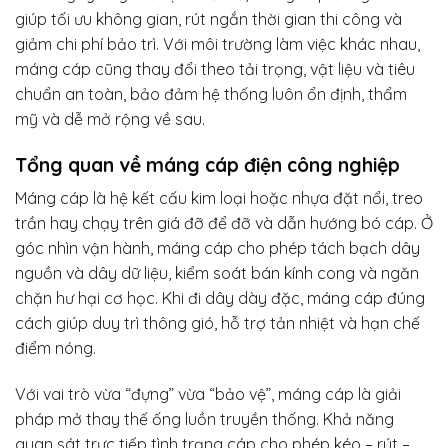
giúp tối ưu không gian, rút ngắn thời gian thi công và
giảm chi phí bảo trì. Với môi trường làm việc khác nhau,
máng cáp cũng thay đổi theo tải trọng, vật liệu và tiêu
chuẩn an toàn, bảo đảm hệ thống luôn ổn định, thẩm
mỹ và dễ mở rộng về sau.
Tổng quan về máng cáp điện công nghiệp
Máng cáp là hệ kết cấu kim loại hoặc nhựa đặt nổi, treo
trần hay chạy trên giá đỡ để đỡ và dẫn hướng bó cáp. Ở
góc nhìn vận hành, máng cáp cho phép tách bạch dây
nguồn và dây dữ liệu, kiểm soát bán kính cong và ngăn
chặn hư hại cơ học. Khi đi dây dày đặc, máng cáp đúng
cách giúp duy trì thông gió, hỗ trợ tản nhiệt và hạn chế
điểm nóng.
Với vai trò vừa “đựng” vừa “bảo vệ”, máng cáp là giải
pháp mở thay thế ống luồn truyền thống. Khả năng
quan sát trực tiếp tình trạng cáp cho phép kéo – rút –