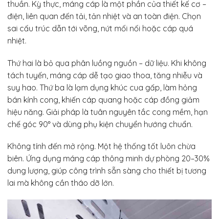
thuần. Kỳ thực, máng cáp là một phần của thiết kế cơ –
điện, liên quan đến tải, tản nhiệt và an toàn điện. Chọn
sai cấu trúc dẫn tới võng, nứt mối nối hoặc cáp quá
nhiệt.
Thứ hai là bỏ qua phân luồng nguồn – dữ liệu. Khi không
tách tuyến, máng cáp dễ tạo giao thoa, tăng nhiễu và
suy hao. Thứ ba là lạm dụng khúc cua gấp, làm hỏng
bán kính cong, khiến cáp quang hoặc cáp đồng giảm
hiệu năng. Giải pháp là tuân nguyên tắc cong mềm, hạn
chế góc 90° và dùng phụ kiện chuyển hướng chuẩn.
Không tính đến mở rộng. Một hệ thống tốt luôn chừa
biên. Ứng dụng máng cáp thông minh dự phòng 20–30%
dung lượng, giúp công trình sẵn sàng cho thiết bị tương
lai mà không cần tháo dỡ lớn.