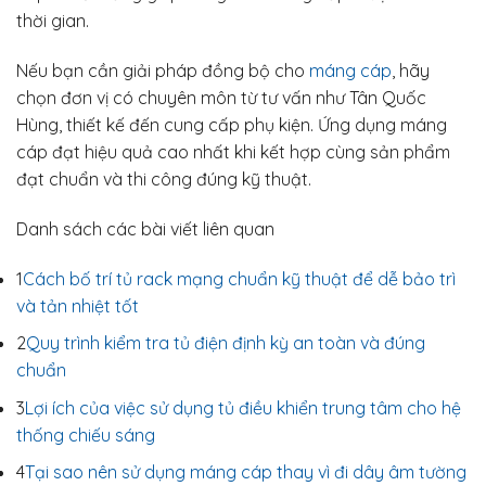
thời gian.
Nếu bạn cần giải pháp đồng bộ cho
máng cáp
, hãy
chọn đơn vị có chuyên môn từ tư vấn như Tân Quốc
Hùng, thiết kế đến cung cấp phụ kiện. Ứng dụng máng
cáp đạt hiệu quả cao nhất khi kết hợp cùng sản phẩm
đạt chuẩn và thi công đúng kỹ thuật.
Danh sách các bài viết liên quan
1
Cách bố trí tủ rack mạng chuẩn kỹ thuật để dễ bảo trì
và tản nhiệt tốt
2
Quy trình kiểm tra tủ điện định kỳ an toàn và đúng
chuẩn
3
Lợi ích của việc sử dụng tủ điều khiển trung tâm cho hệ
thống chiếu sáng
4
Tại sao nên sử dụng máng cáp thay vì đi dây âm tường