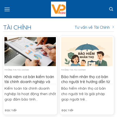
Skip
to
content
TÀI CHÍNH
Tư vấn về Tài Chính
THÔNG TIN TÀI CHÍNH
THÔNG TIN TÀI CHÍNH
Khái niệm cơ bản kiểm toán
Bảo hiểm nhân thọ cơ bản
tài chính doanh nghiệp và
cho người trẻ hướng dẫn từ
vai trò quan trọng
A đến Z
Kiểm toán tài chính doanh
Bảo hiểm nhân thọ cơ bản
nghiệp là hoạt động then chốt
cho người trẻ là giải pháp
giúp đảm bảo tính...
giúp người trẻ...
ĐỌC TIẾP
ĐỌC TIẾP