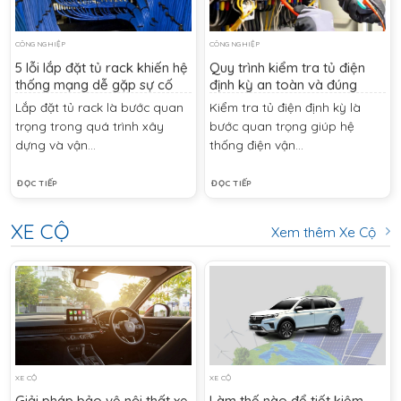
CÔNG NGHIỆP
CÔNG NGHIỆP
5 lỗi lắp đặt tủ rack khiến hệ
Quy trình kiểm tra tủ điện
thống mạng dễ gặp sự cố
định kỳ an toàn và đúng
chuẩn
Lắp đặt tủ rack là bước quan
Kiểm tra tủ điện định kỳ là
trọng trong quá trình xây
bước quan trọng giúp hệ
dựng và vận...
thống điện vận...
ĐỌC TIẾP
ĐỌC TIẾP
XE CỘ
Xem thêm Xe Cộ
XE CỘ
XE CỘ
Giải pháp bảo vệ nội thất xe
Làm thế nào để tiết kiệm