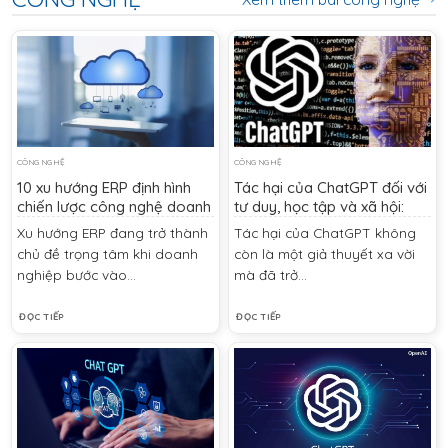
CÔNG NGHỆ
CÔNG NGHỆ
10 xu hướng ERP định hình
Tác hại của ChatGPT đối với
chiến lược công nghệ doanh
tư duy, học tập và xã hội:
nghiệp
Nhận diện sớm để thích nghi
Xu hướng ERP đang trở thành
Tác hại của ChatGPT không
đúng cách
chủ đề trọng tâm khi doanh
còn là một giả thuyết xa vời
nghiệp bước vào...
mà đã trở...
ĐỌC TIẾP
ĐỌC TIẾP