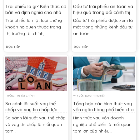
Trái phiếu là gì? Kiến thức cơ
Đầu tư trái phiếu an toàn và
bản và định nghĩa cho nhà
hiệu quả trong bối cảnh thị
đầu tư mới
trường biến động
Trái phiếu là một loại chứng
Đầu tư trái phiếu được xem là
khoán nợ quen thuộc trong
một trong những kênh đầu tư
thị trường tài chính,...
an toàn...
ĐỌC TIẾP
ĐỌC TIẾP
THÔNG TIN TÀI CHÍNH
VAY VỐN DOANH NGHIỆP
So sánh lãi suất vay thế
Tổng hợp các hình thức vay
chấp và vay tín chấp lựa
vốn ngân hàng phổ biến cho
chọn tối ưu theo nhu cầu tài
doanh nghiệp hiện nay
So sánh lãi suất vay thế chấp
Hình thức vay vốn doanh
chính
và vay tín chấp là mối quan
nghiệp phổ biến là mối quan
tâm...
tâm lớn của nhiều...