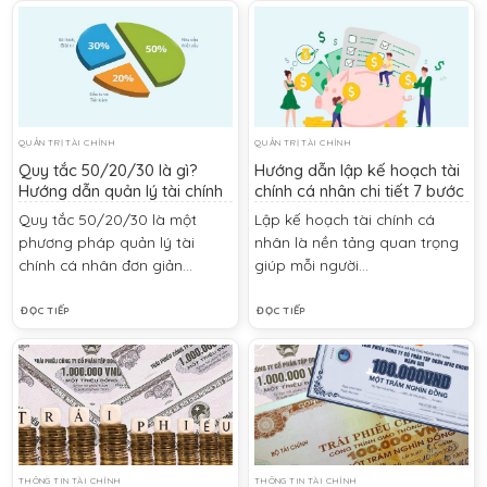
QUẢN TRỊ TÀI CHÍNH
QUẢN TRỊ TÀI CHÍNH
Quy tắc 50/20/30 là gì?
Hướng dẫn lập kế hoạch tài
Hướng dẫn quản lý tài chính
chính cá nhân chi tiết 7 bước
cá nhân hiệu quả
Quy tắc 50/20/30 là một
Lập kế hoạch tài chính cá
phương pháp quản lý tài
nhân là nền tảng quan trọng
chính cá nhân đơn giản...
giúp mỗi người...
ĐỌC TIẾP
ĐỌC TIẾP
THÔNG TIN TÀI CHÍNH
THÔNG TIN TÀI CHÍNH