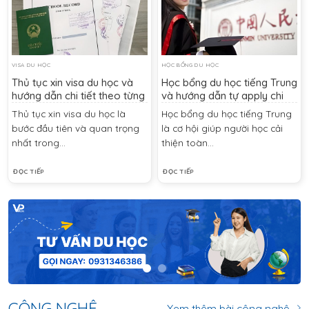
VISA DU HỌC
HỌC BỔNG DU HỌC
Thủ tục xin visa du học và
Học bổng du học tiếng Trung
hướng dẫn chi tiết theo từng
và hướng dẫn tự apply chi
quốc gia cho người mới
tiết
Thủ tục xin visa du học là
Học bổng du học tiếng Trung
bước đầu tiên và quan trọng
là cơ hội giúp người học cải
nhất trong...
thiện toàn...
ĐỌC TIẾP
ĐỌC TIẾP
CÔNG NGHỆ
Xem thêm bài công nghệ