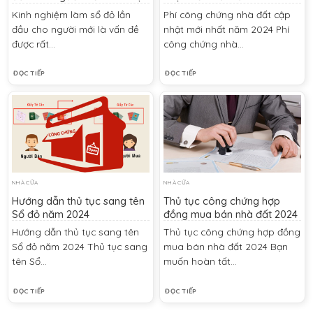
đất đai mới
Kinh nghiệm làm sổ đỏ lần
Phí công chứng nhà đất cập
đầu cho người mới là vấn đề
nhật mới nhất năm 2024 Phí
được rất...
công chứng nhà...
ĐỌC TIẾP
ĐỌC TIẾP
NHÀ CỬA
NHÀ CỬA
Hướng dẫn thủ tục sang tên
Thủ tục công chứng hợp
Sổ đỏ năm 2024
đồng mua bán nhà đất 2024
Hướng dẫn thủ tục sang tên
Thủ tục công chứng hợp đồng
Sổ đỏ năm 2024 Thủ tục sang
mua bán nhà đất 2024 Bạn
tên Sổ...
muốn hoàn tất...
ĐỌC TIẾP
ĐỌC TIẾP