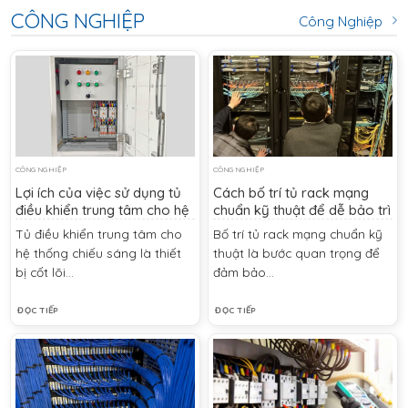
CÔNG NGHIỆP
Công Nghiệp
CÔNG NGHIỆP
CÔNG NGHIỆP
Lợi ích của việc sử dụng tủ
Cách bố trí tủ rack mạng
điều khiển trung tâm cho hệ
chuẩn kỹ thuật để dễ bảo trì
thống chiếu sáng
và tản nhiệt tốt
Tủ điều khiển trung tâm cho
Bố trí tủ rack mạng chuẩn kỹ
hệ thống chiếu sáng là thiết
thuật là bước quan trọng để
bị cốt lõi...
đảm bảo...
ĐỌC TIẾP
ĐỌC TIẾP