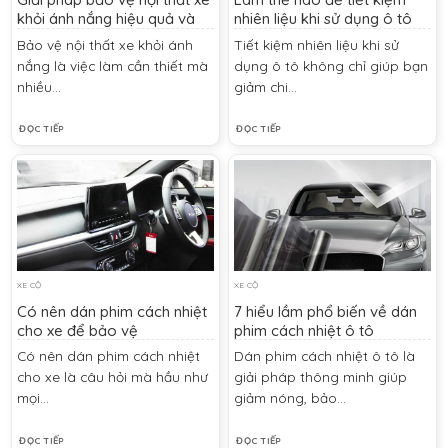
khỏi ánh nắng hiệu quả và
nhiên liệu khi sử dụng ô tô
bền lâu
hằng ngày?
Bảo vệ nội thất xe khỏi ánh
Tiết kiệm nhiên liệu khi sử
nắng là việc làm cần thiết mà
dụng ô tô không chỉ giúp bạn
nhiều...
giảm chi...
ĐỌC TIẾP
ĐỌC TIẾP
XE CỘ
XE CỘ
Có nên dán phim cách nhiệt
7 hiểu lầm phổ biến về dán
cho xe để bảo vệ
phim cách nhiệt ô tô
Có nên dán phim cách nhiệt
Dán phim cách nhiệt ô tô là
cho xe là câu hỏi mà hầu như
giải pháp thông minh giúp
mọi...
giảm nóng, bảo...
ĐỌC TIẾP
ĐỌC TIẾP