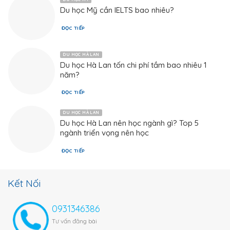
​Du học Mỹ cần IELTS bao nhiêu?
ĐỌC TIẾP
DU HỌC HÀ LAN
Du học Hà Lan tốn chi phí tầm bao nhiêu 1
năm?
ĐỌC TIẾP
DU HỌC HÀ LAN
Du học Hà Lan nên học ngành gì? Top 5
ngành triển vọng nên học
ĐỌC TIẾP
Kết Nối
0931346386
Tư vấn đăng bài