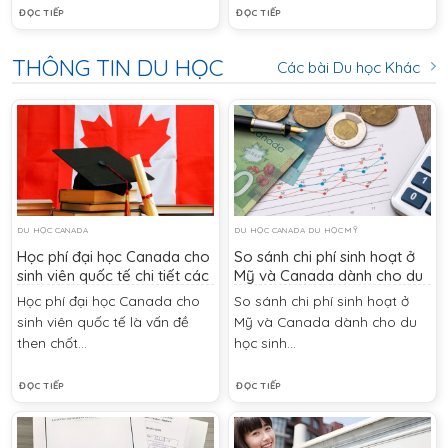
ĐỌC TIẾP
ĐỌC TIẾP
THÔNG TIN DU HỌC
Các bài Du học Khác
DU HỌC CANADA
DU HỌC CANADA DU HỌC MỸ
Học phí đại học Canada cho
So sánh chi phí sinh hoạt ở
sinh viên quốc tế chi tiết các
Mỹ và Canada dành cho du
khoản chính và chi phí phát
học sinh
Học phí đại học Canada cho
So sánh chi phí sinh hoạt ở
sinh
sinh viên quốc tế là vấn đề
Mỹ và Canada dành cho du
then chốt...
học sinh...
ĐỌC TIẾP
ĐỌC TIẾP