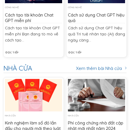
CÔNG NGHỆ
CÔNG NGHỆ
Cách tạo tài khoản Chat
Cách sử dụng Chat GPT hiệu
GPT miễn phí
quả
Cách tạo tài khoản Chat GPT
Cách sử dụng Chat GPT hiệu
miễn phí Bạn đang tò mò về
quả Trí tuệ nhân tạo (AI) đang
cách tạo...
ngày càng...
ĐỌC TIẾP
ĐỌC TIẾP
NHÀ CỬA
Xem thêm bài Nhà cửa
NHÀ CỬA
NHÀ CỬA
Kinh nghiệm làm sổ đỏ lần
Phí công chứng nhà đất cập
đầu cho người mới theo luật
nhật mới nhất năm 2024