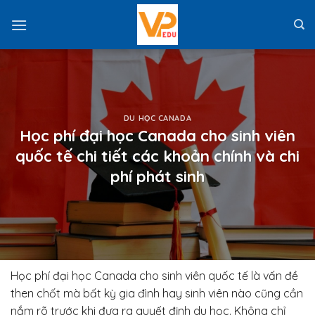
Skip
to
content
DU HỌC CANADA
Học phí đại học Canada cho sinh viên
quốc tế chi tiết các khoản chính và chi
phí phát sinh
Học phí đại học Canada cho sinh viên quốc tế là vấn đề
then chốt mà bất kỳ gia đình hay sinh viên nào cũng cần
nắm rõ trước khi đưa ra quyết định du học. Không chỉ