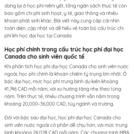
dừng lại ở học phí niêm yết, tổng ngân sách thực tế còn
bao gồm chi phí sinh hoạt, y tế, giao thông và nhiều
khoản phát sinh khác. Bài viết này cung cấp cái nhìn
toàn diện, cập nhật và dễ hiểu về toàn bộ cấu trúc chi
phí khi học đại học tại Canada.
Học phí chính trong cấu trúc học phí đại học
Canada cho sinh viên quốc tế
Khi phân tích học phí đại học Canada cho sinh viên nước
ngoài, học phí chính là khoản chiếm tỷ trọng lớn nhất. Ở
bậc đại học, mức học phí trung bình dự kiến khoảng
41,746 CAD mỗi năm, với xu hướng tăng nhẹ theo từng
năm. Trên thực tế, nhiều chương trình vẫn nằm trong
khoảng 20,000–36,000 CAD, tùy ngành và trường.
Đối với bậc sau đại học, học phí đại học Canada cho
sinh viên nước ngoài có phần dễ chịu hơn, với mức trung
bình khoảng 24,028 CAD mỗi năm. Các chương trình MBA