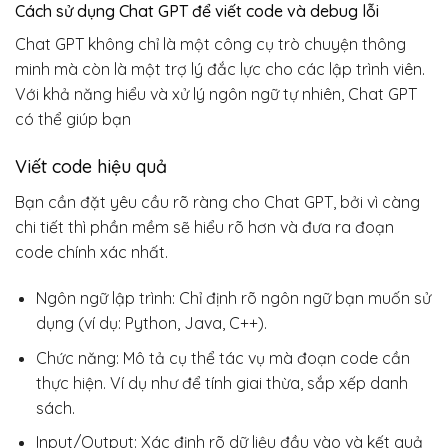
Cách sử dụng Chat GPT để viết code và debug lỗi
Chat GPT không chỉ là một công cụ trò chuyện thông
minh mà còn là một trợ lý đắc lực cho các lập trình viên.
Với khả năng hiểu và xử lý ngôn ngữ tự nhiên, Chat GPT
có thể giúp bạn
Viết code hiệu quả
Bạn cần đặt yêu cầu rõ ràng cho Chat GPT, bởi vì càng
chi tiết thì phần mềm sẽ hiểu rõ hơn và đưa ra đoạn
code chính xác nhất.
Ngôn ngữ lập trình: Chỉ định rõ ngôn ngữ bạn muốn sử
dụng (ví dụ: Python, Java, C++).
Chức năng: Mô tả cụ thể tác vụ mà đoạn code cần
thực hiện. Ví dụ như để tính giai thừa, sắp xếp danh
sách.
Input/Output: Xác định rõ dữ liệu đầu vào và kết quả