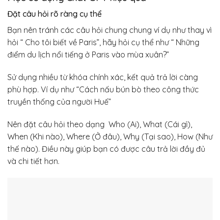
Đặt câu hỏi rõ ràng cụ thể
Bạn nên tránh các câu hỏi chung chung ví dụ như thay vì
hỏi “ Cho tôi biết về Paris”, hãy hỏi cụ thể như “ Những
điểm du lịch nổi tiếng ở Paris vào mùa xuân?”
Sử dụng nhiều từ khóa chính xác, kết quả trả lời càng
phù hợp. Ví dụ như “Cách nấu bún bò theo công thức
truyền thống của người Huế”
Nên đặt câu hỏi theo dạng Who (Ai), What (Cái gì),
When (Khi nào), Where (Ở đâu), Why (Tại sao), How (Như
thế nào). Điều này giúp bạn có được câu trả lời đầy đủ
và chi tiết hơn.