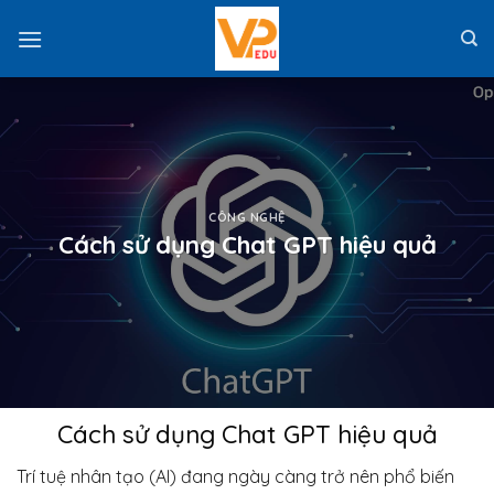
Skip
to
content
CÔNG NGHỆ
Cách sử dụng Chat GPT hiệu quả
Cách sử dụng Chat GPT hiệu quả
Trí tuệ nhân tạo (AI) đang ngày càng trở nên phổ biến