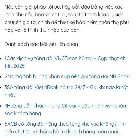
Nếu cần giải pháp tối ưu, hãy bắt đầu bằng việc xác
định nhu cầu bảo vệ cốt lõi, sau đó tham khảo ý kiến
chuyên gia tài chính để thiết kế bảo hiểm nhân thọ phù
hợp với lộ trình thu nhập của bạn.
Danh sách các bài viết liên quan
1
Các dịch vụ tổng đài VNCB còn hỗ trợ – Cập nhật chi
tiết 2025
2
Những tình huống khẩn cấp nên gọi tổng đài MB Bank
3
Số tổng đài VietinBank hỗ trợ 24/7 – Gọi khi nào là tốt
nhất?
4
Hướng dẫn khách hàng Citibank gặp nhân viên chăm
sóc khách hàng
5
ACB có tổng đài riêng theo từng khu vực không? Tìm
hiểu chi tiết hệ thống hỗ trợ khách hàng toàn quốc