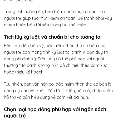
Trong tình huống đó, bảo hiểm nhân thọ cơ bản cho
người trẻ giúp tạo một “đệm an toàn” để tránh phải vay
mượn hoặc bán tài sản trong lúc khó khăn.
Tích lũy kỷ luật và chuẩn bị cho tương lai
Bên cạnh lớp bảo vệ, bảo hiểm nhân thọ cơ bản cho
người trẻ còn mang tính kỷ luật tài chính vì bạn duy trì
đóng phí định kỳ. Điều này có thể phù hợp với người
thường “để dành không nổi”, dễ chi tiêu theo cảm xúc
hoặc thiếu kế hoạch.
Tuy nhiên, bạn vẫn nên coi bảo hiểm nhân thọ cơ bản là
công cụ bảo vệ trước. Yếu tố tích lũy, nếu có, chỉ là phần
hỗ trợ và cần hiểu đúng về cam kết dài hạn.
Chọn loại hợp đồng phù hợp với ngân sách
người trẻ