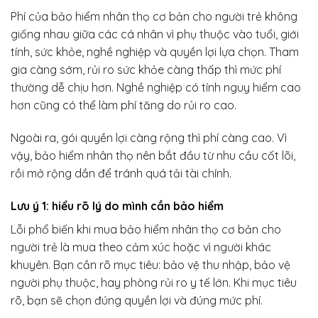
Phí của bảo hiểm nhân thọ cơ bản cho người trẻ không
giống nhau giữa các cá nhân vì phụ thuộc vào tuổi, giới
tính, sức khỏe, nghề nghiệp và quyền lợi lựa chọn. Tham
gia càng sớm, rủi ro sức khỏe càng thấp thì mức phí
thường dễ chịu hơn. Nghề nghiệp có tính nguy hiểm cao
hơn cũng có thể làm phí tăng do rủi ro cao.
Ngoài ra, gói quyền lợi càng rộng thì phí càng cao. Vì
vậy, bảo hiểm nhân thọ nên bắt đầu từ nhu cầu cốt lõi,
rồi mở rộng dần để tránh quá tải tài chính.
Lưu ý 1: hiểu rõ lý do mình cần bảo hiểm
Lỗi phổ biến khi mua bảo hiểm nhân thọ cơ bản cho
người trẻ là mua theo cảm xúc hoặc vì người khác
khuyên. Bạn cần rõ mục tiêu: bảo vệ thu nhập, bảo vệ
người phụ thuộc, hay phòng rủi ro y tế lớn. Khi mục tiêu
rõ, bạn sẽ chọn đúng quyền lợi và đúng mức phí.