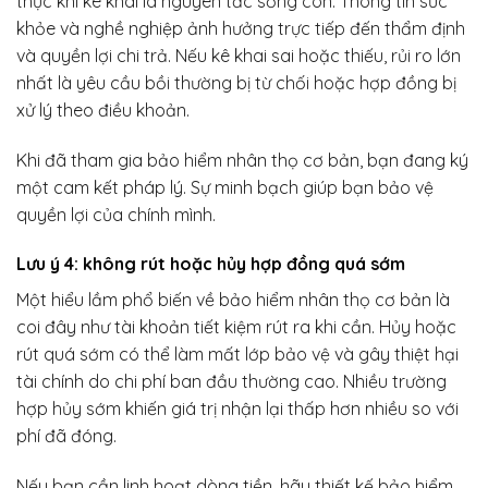
thực khi kê khai là nguyên tắc sống còn. Thông tin sức
khỏe và nghề nghiệp ảnh hưởng trực tiếp đến thẩm định
và quyền lợi chi trả. Nếu kê khai sai hoặc thiếu, rủi ro lớn
nhất là yêu cầu bồi thường bị từ chối hoặc hợp đồng bị
xử lý theo điều khoản.
Khi đã tham gia bảo hiểm nhân thọ cơ bản, bạn đang ký
một cam kết pháp lý. Sự minh bạch giúp bạn bảo vệ
quyền lợi của chính mình.
Lưu ý 4: không rút hoặc hủy hợp đồng quá sớm
Một hiểu lầm phổ biến về bảo hiểm nhân thọ cơ bản là
coi đây như tài khoản tiết kiệm rút ra khi cần. Hủy hoặc
rút quá sớm có thể làm mất lớp bảo vệ và gây thiệt hại
tài chính do chi phí ban đầu thường cao. Nhiều trường
hợp hủy sớm khiến giá trị nhận lại thấp hơn nhiều so với
phí đã đóng.
Nếu bạn cần linh hoạt dòng tiền, hãy thiết kế bảo hiểm