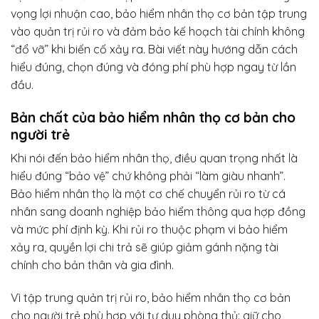
vọng lợi nhuận cao, bảo hiểm nhân thọ cơ bản tập trung
vào quản trị rủi ro và đảm bảo kế hoạch tài chính không
“đổ vỡ” khi biến cố xảy ra. Bài viết này hướng dẫn cách
hiểu đúng, chọn đúng và đóng phí phù hợp ngay từ lần
đầu.
Bản chất của bảo hiểm nhân thọ cơ bản cho
người trẻ
Khi nói đến bảo hiểm nhân thọ, điều quan trọng nhất là
hiểu đúng “bảo vệ” chứ không phải “làm giàu nhanh”.
Bảo hiểm nhân thọ là một cơ chế chuyển rủi ro từ cá
nhân sang doanh nghiệp bảo hiểm thông qua hợp đồng
và mức phí định kỳ. Khi rủi ro thuộc phạm vi bảo hiểm
xảy ra, quyền lợi chi trả sẽ giúp giảm gánh nặng tài
chính cho bản thân và gia đình.
Vì tập trung quản trị rủi ro, bảo hiểm nhân thọ cơ bản
cho người trẻ phù hợp với tư duy phòng thủ: giữ cho