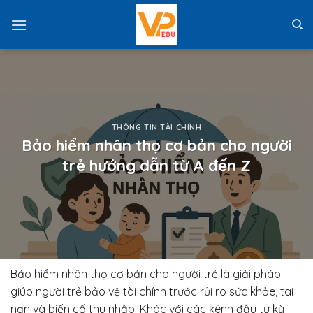
Skip
to
content
THÔNG TIN TÀI CHÍNH
Bảo hiểm nhân thọ cơ bản cho người
trẻ hướng dẫn từ A đến Z
Bảo hiểm nhân thọ cơ bản cho người trẻ là giải pháp
giúp người trẻ bảo vệ tài chính trước rủi ro sức khỏe, tai
nạn và biến cố thu nhập. Khác với các kênh đầu tư kỳ