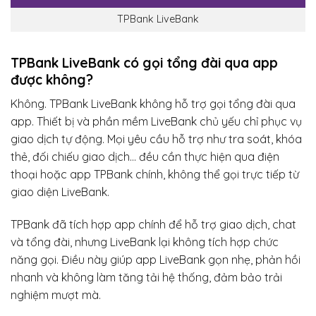
TPBank LiveBank
TPBank LiveBank có gọi tổng đài qua app
được không?
Không. TPBank LiveBank không hỗ trợ gọi tổng đài qua
app. Thiết bị và phần mềm LiveBank chủ yếu chỉ phục vụ
giao dịch tự động. Mọi yêu cầu hỗ trợ như tra soát, khóa
thẻ, đối chiếu giao dịch… đều cần thực hiện qua điện
thoại hoặc app TPBank chính, không thể gọi trực tiếp từ
giao diện LiveBank.
TPBank đã tích hợp app chính để hỗ trợ giao dịch, chat
và tổng đài, nhưng LiveBank lại không tích hợp chức
năng gọi. Điều này giúp app LiveBank gọn nhẹ, phản hồi
nhanh và không làm tăng tải hệ thống, đảm bảo trải
nghiệm mượt mà.