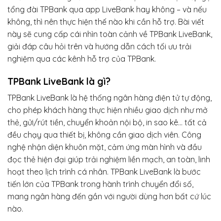
tổng đài TPBank qua app LiveBank hay không – và nếu
không, thì nên thực hiện thế nào khi cần hỗ trợ. Bài viết
này sẽ cung cấp cái nhìn toàn cảnh về TPBank LiveBank,
giải đáp câu hỏi trên và hướng dẫn cách tối ưu trải
nghiệm qua các kênh hỗ trợ của TPBank.
TPBank LiveBank là gì?
TPBank LiveBank là hệ thống ngân hàng điện tử tự động,
cho phép khách hàng thực hiện nhiều giao dịch như mở
thẻ, gửi/rút tiền, chuyển khoản nội bộ, in sao kê… tất cả
đều chạy qua thiết bị, không cần giao dịch viên. Công
nghệ nhận diện khuôn mặt, cảm ứng màn hình và đầu
đọc thẻ hiện đại giúp trải nghiệm liền mạch, an toàn, linh
hoạt theo lịch trình cá nhân. TPBank LiveBank là bước
tiến lớn của TPBank trong hành trình chuyển đổi số,
mang ngân hàng đến gần với người dùng hơn bất cứ lúc
nào.