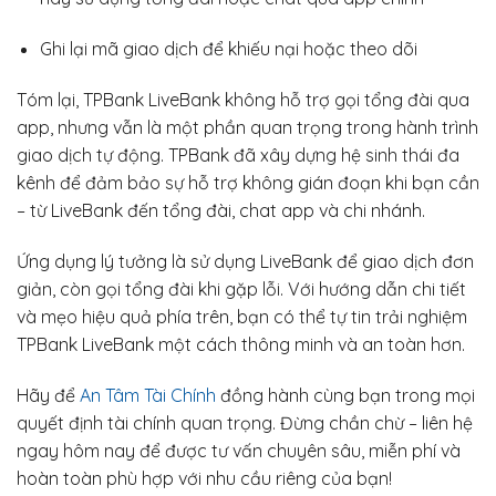
Ghi lại mã giao dịch để khiếu nại hoặc theo dõi
Tóm lại, TPBank LiveBank không hỗ trợ gọi tổng đài qua
app, nhưng vẫn là một phần quan trọng trong hành trình
giao dịch tự động. TPBank đã xây dựng hệ sinh thái đa
kênh để đảm bảo sự hỗ trợ không gián đoạn khi bạn cần
– từ LiveBank đến tổng đài, chat app và chi nhánh.
Ứng dụng lý tưởng là sử dụng LiveBank để giao dịch đơn
giản, còn gọi tổng đài khi gặp lỗi. Với hướng dẫn chi tiết
và mẹo hiệu quả phía trên, bạn có thể tự tin trải nghiệm
TPBank LiveBank một cách thông minh và an toàn hơn.
Hãy để
An Tâm Tài Chính
đồng hành cùng bạn trong mọi
quyết định tài chính quan trọng. Đừng chần chừ – liên hệ
ngay hôm nay để được tư vấn chuyên sâu, miễn phí và
hoàn toàn phù hợp với nhu cầu riêng của bạn!