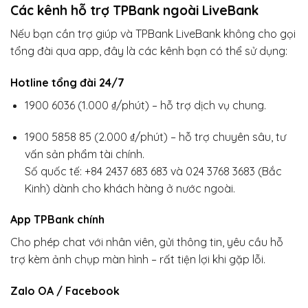
Các kênh hỗ trợ TPBank ngoài LiveBank
Nếu bạn cần trợ giúp và TPBank LiveBank không cho gọi
tổng đài qua app, đây là các kênh bạn có thể sử dụng:
Hotline tổng đài 24/7
1900 6036 (1.000 ₫/phút) – hỗ trợ dịch vụ chung.
1900 5858 85 (2.000 ₫/phút) – hỗ trợ chuyên sâu, tư
vấn sản phẩm tài chính.
Số quốc tế: +84 2437 683 683 và 024 3768 3683 (Bắc
Kinh) dành cho khách hàng ở nước ngoài.
App TPBank chính
Cho phép chat với nhân viên, gửi thông tin, yêu cầu hỗ
trợ kèm ảnh chụp màn hình – rất tiện lợi khi gặp lỗi.
Zalo OA / Facebook