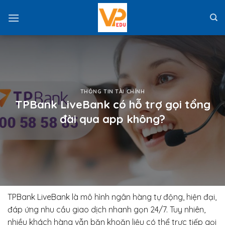
Skip
to
content
THÔNG TIN TÀI CHÍNH
TPBank LiveBank có hỗ trợ gọi tổng
đài qua app không?
TPBank LiveBank là mô hình ngân hàng tự động, hiện đại,
đáp ứng nhu cầu giao dịch nhanh gọn 24/7. Tuy nhiên,
nhiều khách hàng vẫn băn khoăn liệu có thể trực tiếp gọi