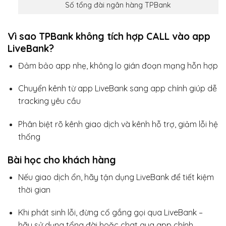
Số tổng đài ngân hàng TPBank
Vì sao TPBank không tích hợp CALL vào app
LiveBank?
Đảm bảo app nhẹ, không lo gián đoạn mạng hỗn hợp
Chuyển kênh từ app LiveBank sang app chính giúp dễ
tracking yêu cầu
Phân biệt rõ kênh giao dịch và kênh hỗ trợ, giảm lỗi hệ
thống
Bài học cho khách hàng
Nếu giao dịch ổn, hãy tận dụng LiveBank để tiết kiệm
thời gian
Khi phát sinh lỗi, đừng cố gắng gọi qua LiveBank –
hãy sử dụng tổng đài hoặc chat qua app chính