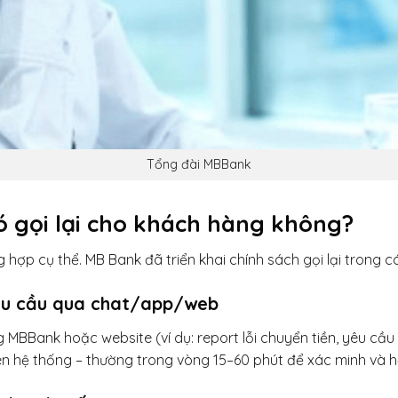
Tổng đài MBBank
ó gọi lại cho khách hàng không?
ng hợp cụ thể. MB Bank đã triển khai chính sách gọi lại trong c
êu cầu qua chat/app/web
BBank hoặc website (ví dụ: report lỗi chuyển tiền, yêu cầu k
ên hệ thống – thường trong vòng 15–60 phút để xác minh và hỗ