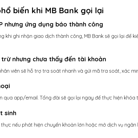
ổ biến khi MB Bank gọi lại
P nhưng ứng dụng báo thành công
khi ghi nhận giao dịch thành công, MB Bank sẽ gọi lại để kiể
bị trừ nhưng chưa thấy đến tài khoản
hân viên sẽ hỗ trợ tra soát nhanh và gửi mã tra soát, xác mi
hoại
n qua app/email. Tổng đài sẽ gọi lại ngay để thực hiện khóa
t sinh
c thực nếu phát hiện chuyển khoản lớn hoặc mở dịch vụ ngân h