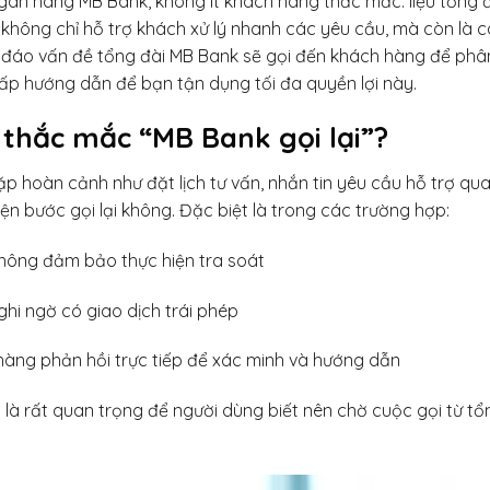
ngân hàng MB Bank, không ít khách hàng thắc mắc: liệu tổng đ
không chỉ hỗ trợ khách xử lý nhanh các yêu cầu, mà còn là c
u đáo vấn đề tổng đài MB Bank sẽ gọi đến khách hàng để phân 
cấp hướng dẫn để bạn tận dụng tối đa quyền lợi này.
 thắc mắc “MB Bank gọi lại”?
 hoàn cảnh như đặt lịch tư vấn, nhắn tin yêu cầu hỗ trợ qu
iện bước gọi lại không. Đặc biệt là trong các trường hợp:
không đảm bảo thực hiện tra soát
ghi ngờ có giao dịch trái phép
àng phản hồi trực tiếp để xác minh và hướng dẫn
i là rất quan trọng để người dùng biết nên chờ cuộc gọi từ tổ