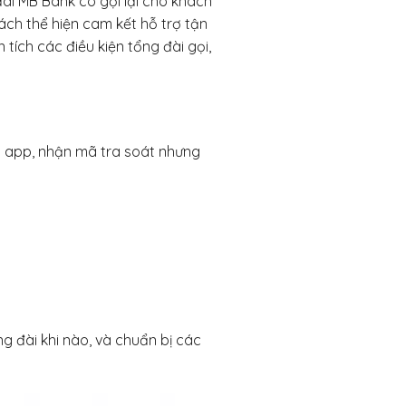
ài MB Bank có gọi lại cho khách
ách thể hiện cam kết hỗ trợ tận
tích các điều kiện tổng đài gọi,
a app, nhận mã tra soát nhưng
ng đài khi nào, và chuẩn bị các