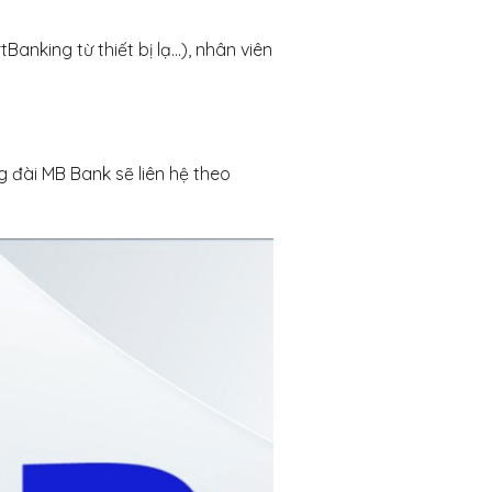
anking từ thiết bị lạ…), nhân viên
g đài MB Bank sẽ liên hệ theo