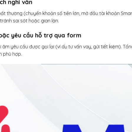
ch nghi vấn
bất thường (chuyển khoản số tiền lớn, mở đầu tài khoản SmartB
tránh sai sót hoặc gian lận.
oặc yêu cầu hỗ trợ qua form
âm yêu cầu được gọi lại (ví dụ tư vấn vay, gửi tiết kiệm). Tổn
n phù hợp.