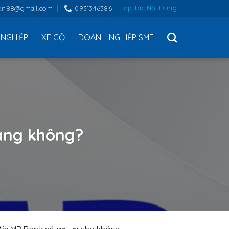
Hợp Tác Nội Dung
on88@gmail.com
0931346386
NGHIỆP
XE CỘ
DOANH NGHIỆP SME
hàng không?