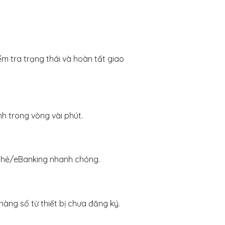
m tra trạng thái và hoàn tất giao
nh trong vòng vài phút.
 thẻ/eBanking nhanh chóng.
àng số từ thiết bị chưa đăng ký.