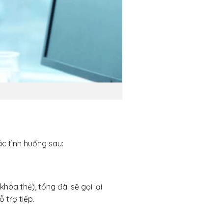
ác tình huống sau:
hóa thẻ), tổng đài sẽ gọi lại
 trợ tiếp.