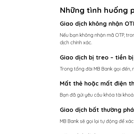
Những tình huống ph
Giao dịch không nhận OT
Nếu bạn không nhận mã OTP, trong 
dịch chính xác.
Giao dịch bị treo – tiền 
Trong tổng đài MB Bank gọi đến, n
Mất thẻ hoặc mất điện t
Bạn đã gửi yêu cầu khóa tài khoả
Giao dịch bất thường phá
MB Bank sẽ gọi lại tự động để xá