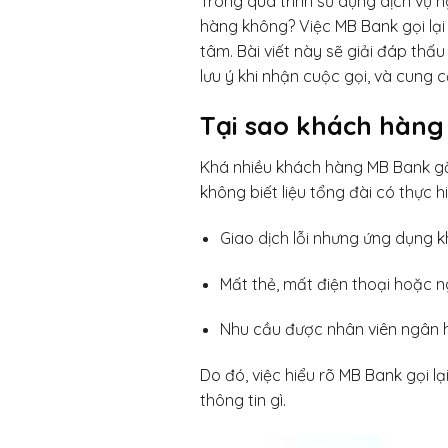
Trong quá trình sử dụng dịch vụ 
hàng không? Việc MB Bank gọi lại 
tâm. Bài viết này sẽ giải đáp thấ
lưu ý khi nhận cuộc gọi, và cung 
Tại sao khách hàng
Khá nhiều khách hàng MB Bank gặp
không biết liệu tổng đài có thực h
Giao dịch lỗi nhưng ứng dụng 
Mất thẻ, mất điện thoại hoặc n
Nhu cầu được nhân viên ngân h
Do đó, việc hiểu rõ MB Bank gọi lạ
thông tin gì.