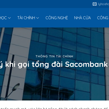
lyhoah
HỌC
TÀI CHÍNH
CÔNG NGHỆ
NHÀ CỬA
CÔNG 
THÔNG TIN TÀI CHÍNH
ý khi gọi tổng đài Sacomban