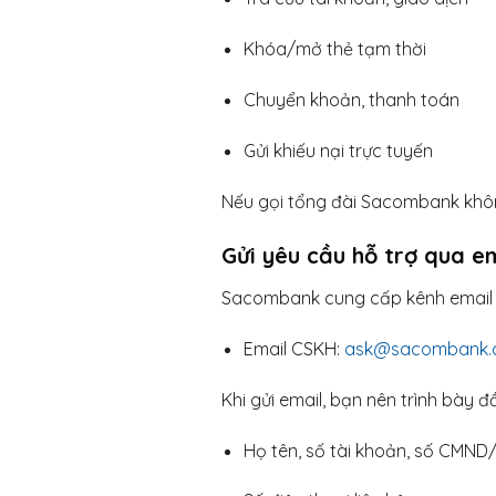
Khóa/mở thẻ tạm thời
Chuyển khoản, thanh toán
Gửi khiếu nại trực tuyến
Nếu gọi tổng đài Sacombank không
Gửi yêu cầu hỗ trợ qua e
Sacombank cung cấp kênh email
Email CSKH:
ask@sacombank
Khi gửi email, bạn nên trình bày đ
Họ tên, số tài khoản, số CMN