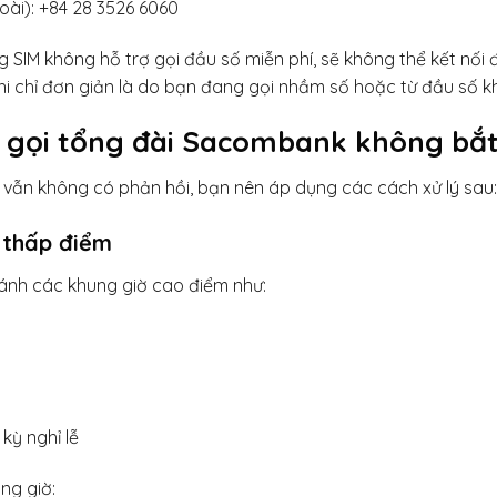
oài): +84 28 3526 6060
 SIM không hỗ trợ gọi đầu số miễn phí, sẽ không thể kết nối đ
 chỉ đơn giản là do bạn đang gọi nhầm số hoặc từ đầu số kh
i gọi tổng đài Sacombank không bắ
vẫn không có phản hồi, bạn nên áp dụng các cách xử lý sau:
ờ thấp điểm
ránh các khung giờ cao điểm như:
 kỳ nghỉ lễ
ng giờ: