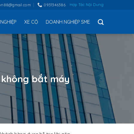
Hợp Tác Nội Dung
on88@gmail.com
0931346386
NGHIỆP
XE CỘ
DOANH NGHIỆP SME
k không bắt máy