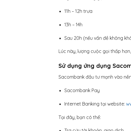
11h – 12h trưa
13h – 14h
Sau 20h (nếu vấn đề không kh
Lúc này, lượng cuộc gọi thấp hơn
Sử dụng ứng dụng Sacom
Sacombank đầu tư mạnh vào nền tả
Sacombank Pay
Internet Banking tại website:
w
Tại đây, bạn có thể:
Tra cứu tài khoản, giao dịch