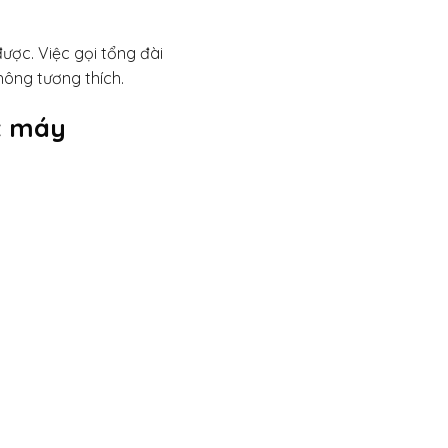
ược. Việc gọi tổng đài
ông tương thích.
t máy