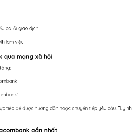
u có lỗi giao dịch
4h làm việc.
k qua mạng xã hội
tảng:
combank
acombank”
trực tiếp để được hướng dẫn hoặc chuyển tiếp yêu cầu. Tuy nh
 Sacombank gần nhất