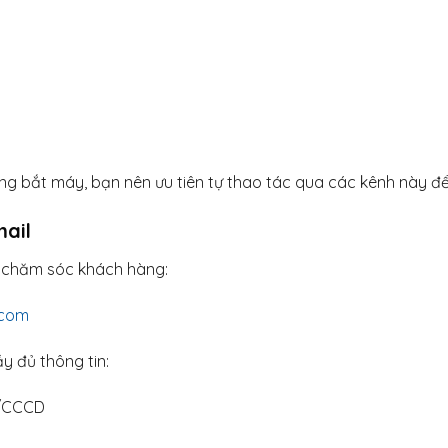
 bắt máy, bạn nên ưu tiên tự thao tác qua các kênh này để t
mail
 chăm sóc khách hàng:
.com
ầy đủ thông tin:
D/CCCD