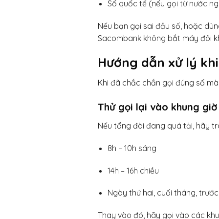
Số quốc tế (nếu gọi từ nước ng
Nếu bạn gọi sai đầu số, hoặc dùng
Sacombank không bắt máy đôi khi
Hướng dẫn xử lý kh
Khi đã chắc chắn gọi đúng số mà 
Thử gọi lại vào khung gi
Nếu tổng đài đang quá tải, hãy t
8h – 10h sáng
14h – 16h chiều
Ngày thứ hai, cuối tháng, trước
Thay vào đó, hãy gọi vào các khu