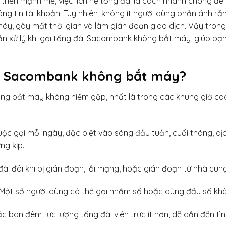
 triển mạnh mẽ, việc liên hệ tổng đài là cách nhanh chóng để
ông tin tài khoản. Tuy nhiên, không ít người dùng phản ánh rằ
, gây mất thời gian và làm gián đoạn giao dịch. Vậy trong 
ẫn xử lý khi gọi tổng đài Sacombank không bắt máy, giúp bạ
ài Sacombank không bắt máy?
ng bắt máy không hiếm gặp, nhất là trong các khung giờ ca
ộc gọi mỗi ngày, đặc biệt vào sáng đầu tuần, cuối tháng, dịp
ng kịp.
đài đôi khi bị gián đoạn, lỗi mạng, hoặc gián đoạn từ nhà cun
 Một số người dùng có thể gọi nhầm số hoặc dùng đầu số khô
ặc ban đêm, lực lượng tổng đài viên trực ít hơn, dễ dẫn đến t