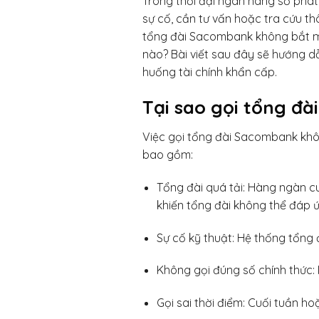
Trong thời đại ngân hàng số phát
sự cố, cần tư vấn hoặc tra cứu th
tổng đài Sacombank không bắt máy
nào? Bài viết sau đây sẽ hướng d
huống tài chính khẩn cấp.
Tại sao gọi tổng đ
Việc gọi tổng đài Sacombank khô
bao gồm:
Tổng đài quá tải: Hàng ngàn cu
khiến tổng đài không thể đáp ứ
Sự cố kỹ thuật: Hệ thống tổng 
Không gọi đúng số chính thức:
Gọi sai thời điểm: Cuối tuần ho