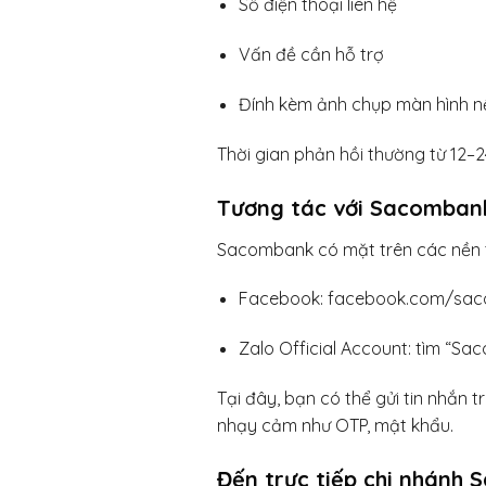
Số điện thoại liên hệ
Vấn đề cần hỗ trợ
Đính kèm ảnh chụp màn hình nế
Thời gian phản hồi thường từ 12–2
Tương tác với Sacomban
Sacombank có mặt trên các nền 
Facebook: facebook.com/sa
Zalo Official Account: tìm “S
Tại đây, bạn có thể gửi tin nhắn 
nhạy cảm như OTP, mật khẩu.
Đến trực tiếp chi nhánh