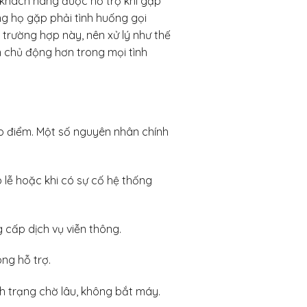
 khách hàng được hỗ trợ khi gặp
ng họ gặp phải tình huống gọi
trường hợp này, nên xử lý như thế
n chủ động hơn trong mọi tình
o điểm. Một số nguyên nhân chính
 lễ hoặc khi có sự cố hệ thống
g cấp dịch vụ viễn thông.
ng hỗ trợ.
ình trạng chờ lâu, không bắt máy.