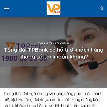
Skip
to
content
THÔNG TIN TÀI CHÍNH
Tổng đài TPBank có hỗ trợ khách hàng
không có tài khoản không?
Trong thời đại ngân hàng số ngày càng phát triển mạnh
mẽ, dịch vụ tổng đài được xem là một trong những kênh
hỗ trợ khách hàng tiện lợi và linh hoạt nhất. Tuy nhiên,