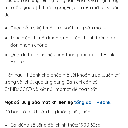
Nếu bạn đã từng liên hệ tổng đài TPBank và nhận thấy
nhu cầu giao dịch thường xuyên, bạn nên mở tài khoản
để:
Được hỗ trợ kỹ thuật, tra soát, truy vấn mọi lúc
Thực hiện chuyển khoản, nạp tiền, thanh toán hóa
đơn nhanh chóng
Quản lý tài chính hiệu quả thông qua app TPBank
Mobile
Hiện nay, TPBank cho phép mở tài khoản trực tuyến chỉ
trong vài phút qua ứng dụng. Bạn chỉ cần có
CMND/CCCD và kết nối internet để hoàn tất.
Một số lưu ý bảo mật khi liên hệ
tổng đài TPBank
Dù bạn có tài khoản hay không, hãy luôn:
Gọi đúng số tổng đài chính thức: 1900 6036