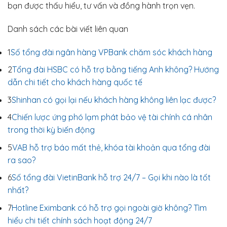
bạn được thấu hiểu, tư vấn và đồng hành trọn vẹn.
Danh sách các bài viết liên quan
1
Số tổng đài ngân hàng VPBank chăm sóc khách hàng
2
Tổng đài HSBC có hỗ trợ bằng tiếng Anh không? Hướng
dẫn chi tiết cho khách hàng quốc tế
3
Shinhan có gọi lại nếu khách hàng không liên lạc được?
4
Chiến lược ứng phó lạm phát bảo vệ tài chính cá nhân
trong thời kỳ biến động
5
VAB hỗ trợ báo mất thẻ, khóa tài khoản qua tổng đài
ra sao?
6
Số tổng đài VietinBank hỗ trợ 24/7 – Gọi khi nào là tốt
nhất?
7
Hotline Eximbank có hỗ trợ gọi ngoài giờ không? Tìm
hiểu chi tiết chính sách hoạt động 24/7