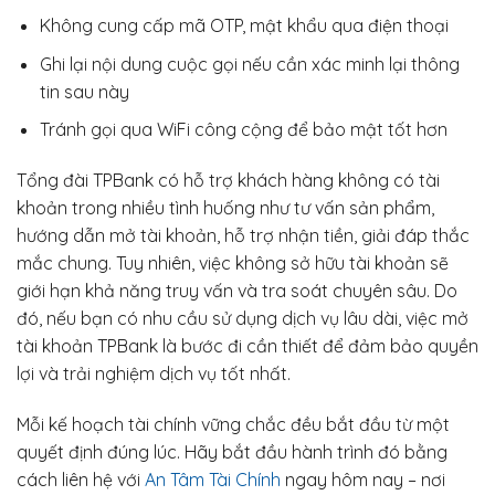
Không cung cấp mã OTP, mật khẩu qua điện thoại
Ghi lại nội dung cuộc gọi nếu cần xác minh lại thông
tin sau này
Tránh gọi qua WiFi công cộng để bảo mật tốt hơn
Tổng đài TPBank có hỗ trợ khách hàng không có tài
khoản trong nhiều tình huống như tư vấn sản phẩm,
hướng dẫn mở tài khoản, hỗ trợ nhận tiền, giải đáp thắc
mắc chung. Tuy nhiên, việc không sở hữu tài khoản sẽ
giới hạn khả năng truy vấn và tra soát chuyên sâu. Do
đó, nếu bạn có nhu cầu sử dụng dịch vụ lâu dài, việc mở
tài khoản TPBank là bước đi cần thiết để đảm bảo quyền
lợi và trải nghiệm dịch vụ tốt nhất.
Mỗi kế hoạch tài chính vững chắc đều bắt đầu từ một
quyết định đúng lúc. Hãy bắt đầu hành trình đó bằng
cách liên hệ với
An Tâm Tài Chính
ngay hôm nay – nơi