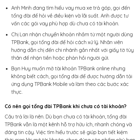
Anh Minh đang tìm hiểu vay mua xe trả góp, gọi đến
tổng đài để hỏi về điều kiện và lãi suất. Anh được tư
vấn các gói vay phù hợp dù chưa có tài khoản.
Chị Lan nhận chuyển khoản nhầm từ một người dùng
TPBank, gọi tổng đài để hỏi cách xử lý. Nhân viên
hướng dẫn chị đến chi nhánh gần nhất với giấy tờ tùy
thân để nhận tiền hoặc phản hồi người gửi.
Bạn Huy muốn mở tài khoản TPBank online nhưng
không biết cách, gọi tổng đài để được hướng dẫn tải
ứng dụng TPBank Mobile và làm theo các bước xác
thực.
Có nên gọi tổng đài TPBank khi chưa có tài khoản?
Câu trả lời là nên. Dù bạn chưa có tài khoản, tổng đài
TPBank vẫn là một kênh hỗ trợ hữu ích, nhanh chóng và
đáng tin cậy. Việc tìm hiểu trước sẽ giúp bạn tiết kiệm