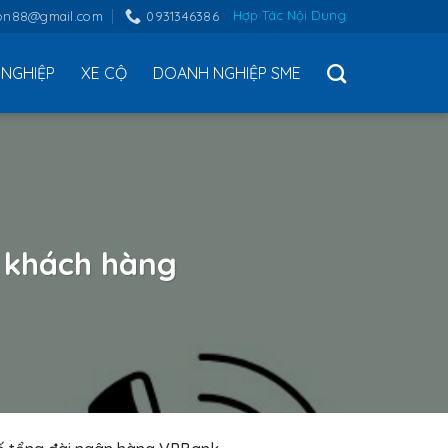
Hợp Tác Nội Dung
on88@gmail.com
0931346386
NGHIỆP
XE CỘ
DOANH NGHIỆP SME
 khách hàng