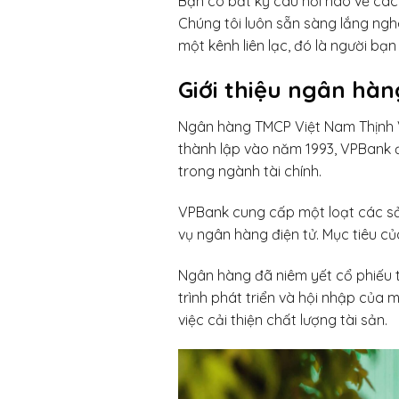
Bạn có bất kỳ câu hỏi nào về cá
Chúng tôi luôn sẵn sàng lắng ngh
một kênh liên lạc, đó là người bạ
Giới thiệu ngân hà
Ngân hàng TMCP Việt Nam Thịnh V
thành lập vào năm 1993, VPBank 
trong ngành tài chính.
VPBank cung cấp một loạt các sản 
vụ ngân hàng điện tử. Mục tiêu c
Ngân hàng đã niêm yết cổ phiếu 
trình phát triển và hội nhập của 
việc cải thiện chất lượng tài sản.