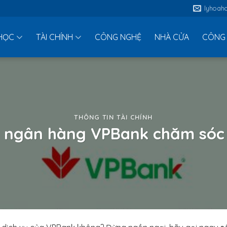
lyhoah
HỌC
TÀI CHÍNH
CÔNG NGHỆ
NHÀ CỬA
CÔNG 
THÔNG TIN TÀI CHÍNH
i ngân hàng VPBank chăm sóc