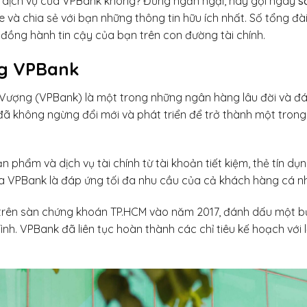
c dịch vụ của VPBank không? Đừng ngần ngại, hãy gọi ngay
s
e và chia sẻ với bạn những thông tin hữu ích nhất. Số tổng đ
n đồng hành tin cậy của bạn trên con đường tài chính.
ng VPBank
ượng (VPBank) là một trong những ngân hàng lâu đời và đán
đã không ngừng đổi mới và phát triển để trở thành một tro
phẩm và dịch vụ tài chính từ tài khoản tiết kiệm, thẻ tín dụ
ủa VPBank là đáp ứng tối đa nhu cầu của cả khách hàng cá n
trên sàn chứng khoán TP.HCM vào năm 2017, đánh dấu một b
mình. VPBank đã liên tục hoàn thành các chỉ tiêu kế hoạch với 