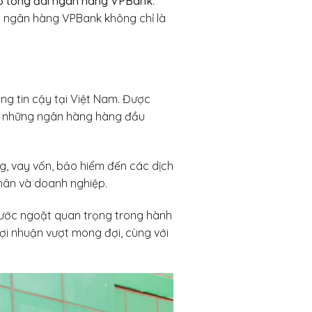
ố tổng đài ngân hàng VPBank
.
ài ngân hàng VPBank không chỉ là
g tin cậy tại Việt Nam. Được
ng những ngân hàng hàng đầu
ng, vay vốn, bảo hiểm đến các dịch
hân và doanh nghiệp.
ước ngoặt quan trọng trong hành
lợi nhuận vượt mong đợi, cùng với