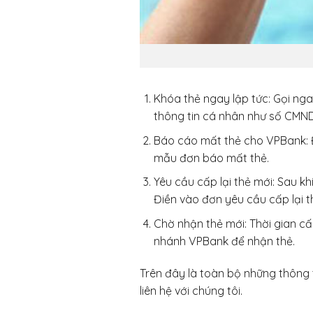
Khóa thẻ ngay lập tức: Gọi nga
thông tin cá nhân như số CMND
Báo cáo mất thẻ cho VPBank: Đ
mẫu đơn báo mất thẻ.
Yêu cầu cấp lại thẻ mới: Sau k
Điền vào đơn yêu cầu cấp lại t
Chờ nhận thẻ mới: Thời gian cấ
nhánh VPBank để nhận thẻ.
Trên đây là toàn bộ những thông 
liên hệ với chúng tôi.