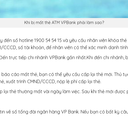
Khi bị mất thẻ ATM VPBank phải làm sao?
y đến số hotline 1900 54 54 15 và yêu cầu nhân viên khóa th
/CCCD, số tài khoản, để nhân viên có thể xác minh danh tí
ến trực tiếp chi nhánh VPBank gần nhất.Khi đến chi nhánh, 
hi báo cáo mất thẻ, bạn có thể yêu cầu cấp lại thẻ mới. Thủ t
hẻ, xuất trình CMND/CCCD, nộp lệ phí cấp lại thẻ.
p lại thẻ thường mất vài ngày làm việc. Sau khi thẻ mới được 
tin về số tổng đài ngân hàng VP Bank. Nếu bạn có bất kỳ câ