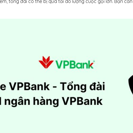
iểm, tổng đài có thể bị quá tải do lượng cuộc gọi lớn. Bạn cầ