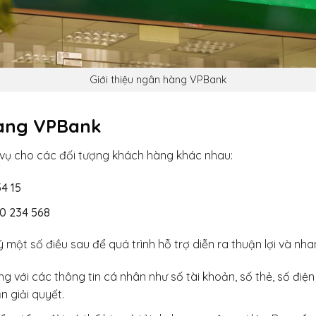
Giới thiệu ngân hàng VPBank
hàng VPBank
vụ cho các đối tượng khách hàng khác nhau:
54 15
0 234 568
ý một số điều sau để quá trình hỗ trợ diễn ra thuận lợi và nh
ng với các thông tin cá nhân như số tài khoản, số thẻ, số đi
n giải quyết.