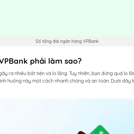
Số tổng đài ngân hàng VPBank
 VPBank phải làm sao?
y ra nhiều bất tiện và lo lắng. Tuy nhiên, bạn đừng quá lo l
 tình huống này một cách nhanh chóng và an toàn. Dưới đây l