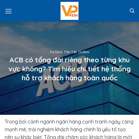
Skip
to
content
THÔNG TIN TÀI CHÍNH
ACB có tổng đài riêng theo từng khu
vực không? Tìm hiểu chi tiết hệ thống
hỗ trợ khách hàng toàn quốc
Trong bối cảnh ngành ngân hàng cạnh tranh ngày càng
mạnh mẽ, trải nghiệm khách hàng chính là yếu tố tạo
nên sự khác biệt. Tổng đài chăm sóc khách hàng là một