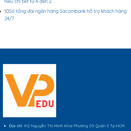
hiểu chi tiết từ A đến Z
10
Số tổng đài ngân hàng Sacombank hỗ trợ khách hàng
24/7
Địa chỉ
: 412 Nguyễn Thị Minh Khai Phường 05 Quận 3 Tp.HCM