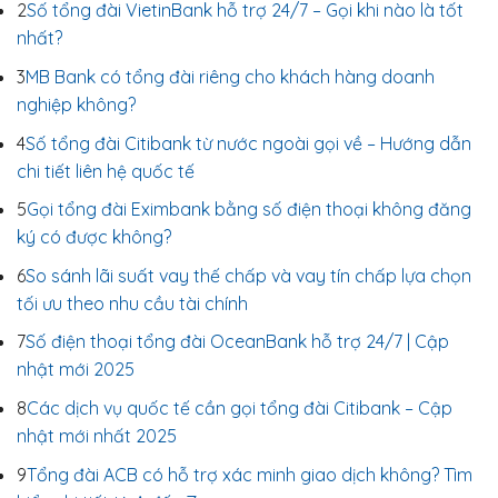
2
Số tổng đài VietinBank hỗ trợ 24/7 – Gọi khi nào là tốt
nhất?
3
MB Bank có tổng đài riêng cho khách hàng doanh
nghiệp không?
4
Số tổng đài Citibank từ nước ngoài gọi về – Hướng dẫn
chi tiết liên hệ quốc tế
5
Gọi tổng đài Eximbank bằng số điện thoại không đăng
ký có được không?
6
So sánh lãi suất vay thế chấp và vay tín chấp lựa chọn
tối ưu theo nhu cầu tài chính
7
Số điện thoại tổng đài OceanBank hỗ trợ 24/7 | Cập
nhật mới 2025
8
Các dịch vụ quốc tế cần gọi tổng đài Citibank – Cập
nhật mới nhất 2025
9
Tổng đài ACB có hỗ trợ xác minh giao dịch không? Tìm