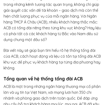
trong những kênh tương tác quan trọng, không chỉ giúp
giải quyết các vấn đề tài khoản – giao dịch mà còn thể
hiện chất lượng phục vụ của mỗi ngân hàng. Với Ngân
hàng TMCP Á Châu (ACB), nhiều khách hàng thắc mắc:
ACB có tổng đài riêng theo từng khu vực không? Hay liệu
có phải tất cả các khách hàng từ Bắc vào Nam đều sử
dụng chung một đầu số?
Bài viết này sẽ giúp bạn tìm hiểu rõ hệ thống tổng đài
của ACB, cách hoạt động và liệu có tồn tại tổng đài ACB
khu vực để phục vụ khách hàng tại từng địa phương hay
không.
Tổng quan về hệ thống tổng đài ACB
ACB là một trong những ngân hàng thương mại cổ phần
lớn và uy tín tại Việt Nam, với mạng lưới hơn 350 chi
nhánh và phòng giao dịch trên toàn quốc. Để đáp ứng
nhu cầu hỗ trợ khách hàng mọi lúc, mọi nơi, ACB đã xây