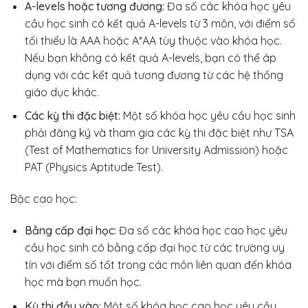
A-levels hoặc tương đương:
Đa số các khóa học yêu
cầu học sinh có kết quả A-levels từ 3 môn, với điểm số
tối thiểu là AAA hoặc A*AA tùy thuộc vào khóa học.
Nếu bạn không có kết quả A-levels, bạn có thể áp
dụng với các kết quả tương đương từ các hệ thống
giáo dục khác.
Các kỳ thi đặc biệt:
Một số khóa học yêu cầu học sinh
phải đăng ký và tham gia các kỳ thi đặc biệt như TSA
(Test of Mathematics for University Admission) hoặc
PAT (Physics Aptitude Test).
Bậc cao học:
Bằng cấp đại học:
Đa số các khóa học cao học yêu
cầu học sinh có bằng cấp đại học từ các trường uy
tín với điểm số tốt trong các môn liên quan đến khóa
học mà bạn muốn học.
Kỳ thi đầu vào:
Một số khóa học cao học yêu cầu