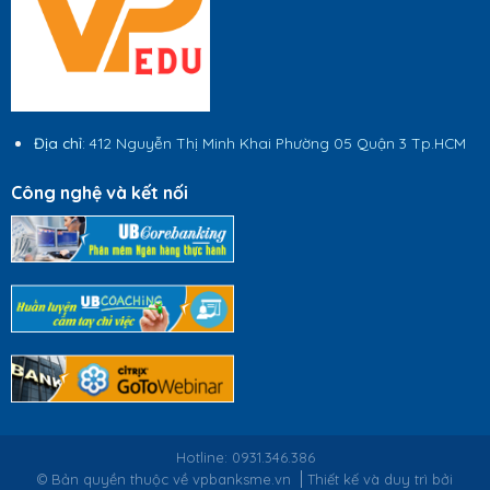
Địa chỉ
: 412 Nguyễn Thị Minh Khai Phường 05 Quận 3 Tp.HCM
Công nghệ và kết nối
Hotline: 0931.346.386
© Bản quyền thuộc về vpbanksme.vn
Thiết kế và duy trì bởi