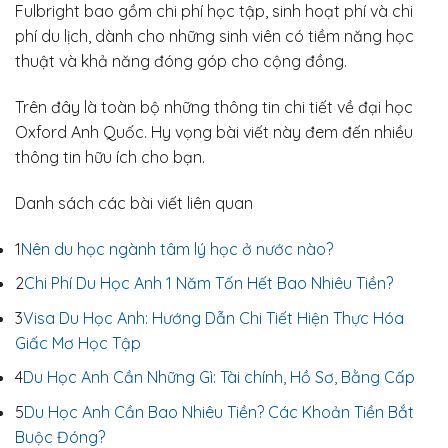
Fulbright bao gồm chi phí học tập, sinh hoạt phí và chi
phí du lịch, dành cho những sinh viên có tiềm năng học
thuật và khả năng đóng góp cho cộng đồng.
Trên đây là toàn bộ những thông tin chi tiết về đại học
Oxford Anh Quốc. Hy vọng bài viết này đem đến nhiều
thông tin hữu ích cho bạn.
Danh sách các bài viết liên quan
1
Nên du học ngành tâm lý học ở nước nào?
2
Chi Phí Du Học Anh 1 Năm Tốn Hết Bao Nhiêu Tiền?
3
Visa Du Học Anh: Hướng Dẫn Chi Tiết Hiện Thực Hóa
Giấc Mơ Học Tập
4
Du Học Anh Cần Những Gì: Tài chính, Hồ Sơ, Bằng Cấp
5
Du Học Anh Cần Bao Nhiêu Tiền? Các Khoản Tiền Bắt
Buộc Đóng?