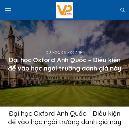
Skip
to
content
DU HỌC
,
DU HỌC ANH
Đại học Oxford Anh Quốc – Điều kiện
để vào học ngôi trường danh giá này
Đại học Oxford Anh Quốc – Điều kiện
để vào học ngôi trường danh giá này