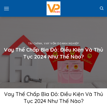
Skip
to
content
TÀI CHÍNH
,
VAY VỐN DOANH NGHIỆP
Vay Thế Chấp Bìa Đỏ: Điều Kiện Và Thủ
Tục 2024 Như Thế Nào?
Vay Thế Chấp Bìa Đỏ: Điều Kiện Và Thủ
Tục 2024 Như Thế Nào?