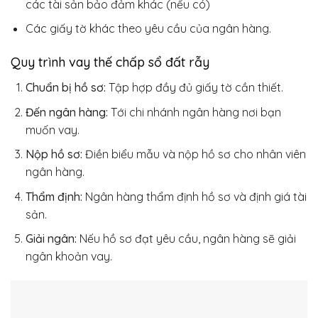
các tài sản bảo đảm khác (nếu có)
Các giấy tờ khác theo yêu cầu của ngân hàng.
Quy trình vay thế chấp sổ đất rẫy
Chuẩn bị hồ sơ:
Tập hợp đầy đủ giấy tờ cần thiết.
Đến ngân hàng:
Tới chi nhánh ngân hàng nơi bạn
muốn vay.
Nộp hồ sơ:
Điền biểu mẫu và nộp hồ sơ cho nhân viên
ngân hàng.
Thẩm định:
Ngân hàng thẩm định hồ sơ và định giá tài
sản.
Giải ngân:
Nếu hồ sơ đạt yêu cầu, ngân hàng sẽ giải
ngân khoản vay.