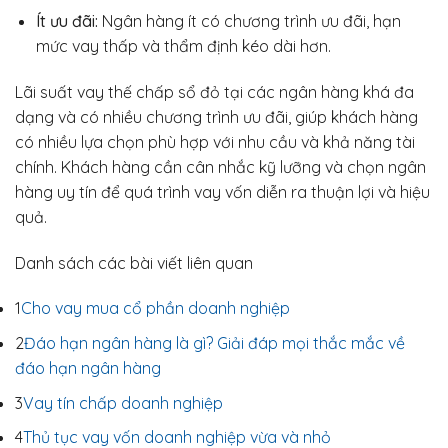
Ít ưu đãi:
Ngân hàng ít có chương trình ưu đãi, hạn
mức vay thấp và thẩm định kéo dài hơn.
Lãi suất vay thế chấp sổ đỏ tại các ngân hàng khá đa
dạng và có nhiều chương trình ưu đãi, giúp khách hàng
có nhiều lựa chọn phù hợp với nhu cầu và khả năng tài
chính. Khách hàng cần cân nhắc kỹ lưỡng và chọn ngân
hàng uy tín để quá trình vay vốn diễn ra thuận lợi và hiệu
quả.
Danh sách các bài viết liên quan
1
Cho vay mua cổ phần doanh nghiệp
2
Đáo hạn ngân hàng là gì? Giải đáp mọi thắc mắc về
đáo hạn ngân hàng
3
Vay tín chấp doanh nghiệp
4
Thủ tục vay vốn doanh nghiệp vừa và nhỏ