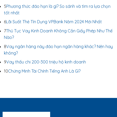
5
Phương thức đáo hạn là gì? So sánh và tìm ra lựa chọn
tốt nhất
6
Lãi Suất Thẻ Tín Dụng VPBank Năm 2024 Mới Nhất
7
Thủ Tục Vay Kinh Doanh Không Cần Giấy Phép Như Thế
Nào?
8
Vay ngân hàng này đáo hạn ngân hàng khác? Nên hay
không?
9
Vay thấu chi 200-300 triệu hộ kinh doanh
10
Chứng Minh Tài Chính Tiếng Anh Là Gì?