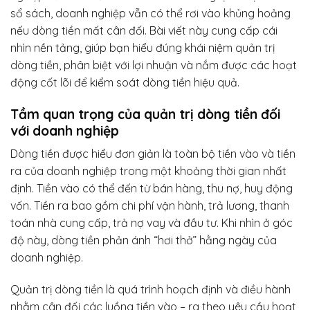
sổ sách, doanh nghiệp vẫn có thể rơi vào khủng hoảng
nếu dòng tiền mất cân đối. Bài viết này cung cấp cái
nhìn nền tảng, giúp bạn hiểu đúng khái niệm quản trị
dòng tiền, phân biệt với lợi nhuận và nắm được các hoạt
động cốt lõi để kiểm soát dòng tiền hiệu quả.
Tầm quan trọng của quản trị dòng tiền đối
với doanh nghiệp
Dòng tiền được hiểu đơn giản là toàn bộ tiền vào và tiền
ra của doanh nghiệp trong một khoảng thời gian nhất
định. Tiền vào có thể đến từ bán hàng, thu nợ, huy động
vốn. Tiền ra bao gồm chi phí vận hành, trả lương, thanh
toán nhà cung cấp, trả nợ vay và đầu tư. Khi nhìn ở góc
độ này, dòng tiền phản ánh “hơi thở” hằng ngày của
doanh nghiệp.
Quản trị dòng tiền là quá trình hoạch định và điều hành
nhằm cân đối các luồng tiền vào – ra theo yêu cầu hoạt