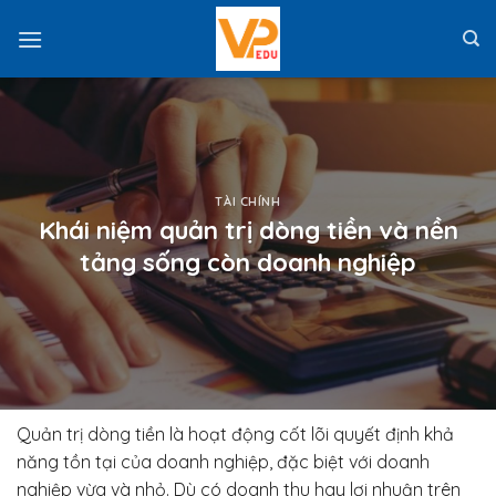
Skip
to
content
TÀI CHÍNH
Khái niệm quản trị dòng tiền và nền
tảng sống còn doanh nghiệp
Quản trị dòng tiền là hoạt động cốt lõi quyết định khả
năng tồn tại của doanh nghiệp, đặc biệt với doanh
nghiệp vừa và nhỏ. Dù có doanh thu hay lợi nhuận trên