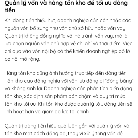
Quản lý vốn và hàng tồn kho để tối ưu dòng
tiền
Khi dòng tiền thiếu hụt, doanh nghiệp cần cân nhắc các
nguồn vốn bổ sung như vốn chủ sở hữu hoặc vốn vay.
Quản trị không đồng nghĩa với né tránh vốn vay, mà là
lựa chọn nguồn vốn phù hợp về chi phí và thời điểm. Việc
chỉ dựa vào vốn nội bộ có thể khiến doanh nghiệp bỏ lỡ
cơ hội mở rộng.
Hàng tồn kho cũng ảnh hưởng trực tiếp đến dòng tiền.
Tồn kho cao đồng nghĩa với vốn lưu động bị “đóng băng”
và không sinh lời. Doanh nghiệp cần phân tích biến động
tồn kho, xác định sản phẩm bán chậm và duy trì mức
tồn kho tối ưu. Khi tồn kho được quản lý tốt, dòng tiền sẽ
linh hoạt hơn và giảm áp lực tài chính.
Quản trị dòng tiền hiệu quả luôn gắn với quản lý vốn và
tồn kho một cách đồng bộ, thay vì xử lý từng vấn đề