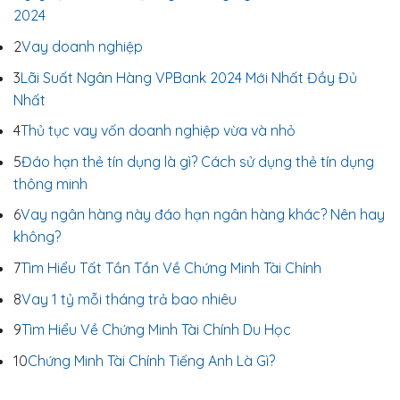
2024
2
Vay doanh nghiệp
3
Lãi Suất Ngân Hàng VPBank 2024 Mới Nhất Đầy Đủ
Nhất
4
Thủ tục vay vốn doanh nghiệp vừa và nhỏ
5
Đáo hạn thẻ tín dụng là gì? Cách sử dụng thẻ tín dụng
thông minh
6
Vay ngân hàng này đáo hạn ngân hàng khác? Nên hay
không?
7
Tìm Hiểu Tất Tần Tần Về Chứng Minh Tài Chính
8
Vay 1 tỷ mỗi tháng trả bao nhiêu
9
Tìm Hiểu Về Chứng Minh Tài Chính Du Học
10
Chứng Minh Tài Chính Tiếng Anh Là Gì?