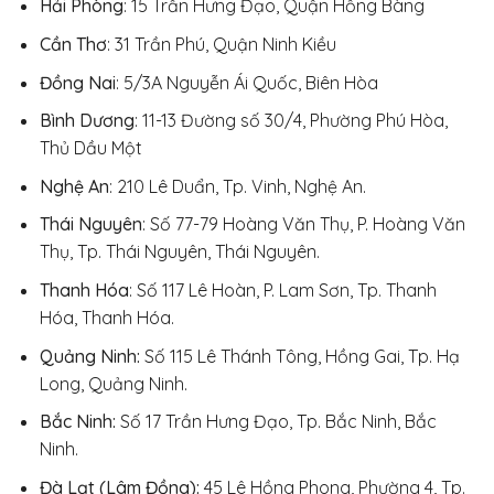
Hải Phòng
: 15 Trần Hưng Đạo, Quận Hồng Bàng
Cần Thơ
: 31 Trần Phú, Quận Ninh Kiều
Đồng Nai
: 5/3A Nguyễn Ái Quốc, Biên Hòa
Bình Dương
: 11-13 Đường số 30/4, Phường Phú Hòa,
Thủ Dầu Một
Nghệ An
: 210 Lê Duẩn, Tp. Vinh, Nghệ An.
Thái Nguyên
: Số 77-79 Hoàng Văn Thụ, P. Hoàng Văn
Thụ, Tp. Thái Nguyên, Thái Nguyên.
Thanh Hóa
: Số 117 Lê Hoàn, P. Lam Sơn, Tp. Thanh
Hóa, Thanh Hóa.
Quảng Ninh:
Số 115 Lê Thánh Tông, Hồng Gai, Tp. Hạ
Long, Quảng Ninh.
Bắc Ninh:
Số 17 Trần Hưng Đạo, Tp. Bắc Ninh, Bắc
Ninh.
Đà Lạt (Lâm Đồng):
45 Lê Hồng Phong, Phường 4, Tp.