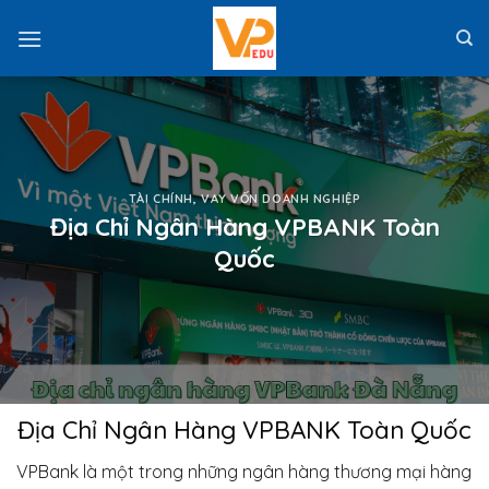
Skip
to
content
TÀI CHÍNH
,
VAY VỐN DOANH NGHIỆP
Địa Chỉ Ngân Hàng VPBANK Toàn
Quốc
Địa Chỉ Ngân Hàng VPBANK Toàn Quốc
VPBank là một trong những ngân hàng thương mại hàng