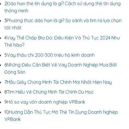
2
Đáo hạn thẻ tín dụng là gì? Cách sử dụng thẻ tín dụng
thông minh
3
Phương thức đáo hạn là gì? So sánh và tìm ra lựa chọn
tốt nhất
4
Vay Thế Chấp Bìa Đỏ: Điều Kiện Và Thủ Tục 2024 Như
Thế Nào?
5
Vay thấu chi 200-300 triệu hộ kinh doanh
6
Những Điều Cần Biết Về Vay Doanh Nghiệp Mua Bất
Động Sản
7
Mẫu Giấy Chứng Minh Tài Chính Mới Nhất Hiện Nay
8
Tìm Hiểu Về Chứng Minh Tài Chính Du Học
9
Hồ sơ vay vốn doanh nghiệp VPBank
10
Hướng Dẫn Thủ Tục Mở Thẻ Tín Dụng Doanh Nghiệp
VPBank