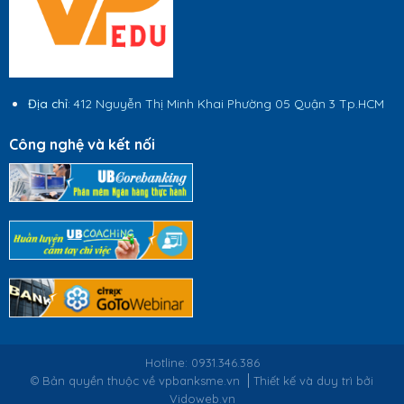
Địa chỉ
: 412 Nguyễn Thị Minh Khai Phường 05 Quận 3 Tp.HCM
Công nghệ và kết nối
Hotline: 0931.346.386
© Bản quyền thuộc về vpbanksme.vn
Thiết kế và duy trì bởi
Vidoweb.vn