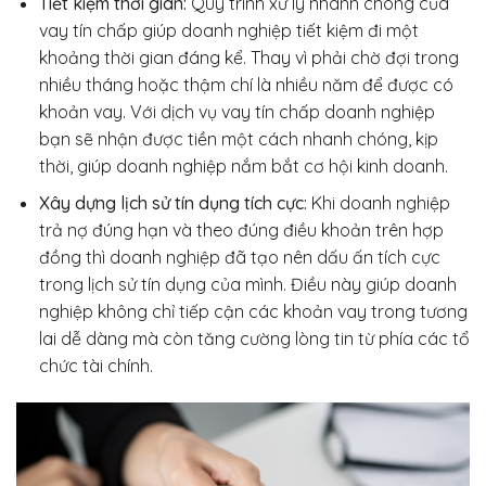
Tiết kiệm thời gian:
Quy trình xử lý nhanh chóng của
vay tín chấp giúp doanh nghiệp tiết kiệm đi một
khoảng thời gian đáng kể. Thay vì phải chờ đợi trong
nhiều tháng hoặc thậm chí là nhiều năm để được có
khoản vay. Với dịch vụ vay tín chấp doanh nghiệp
bạn sẽ nhận được tiền một cách nhanh chóng, kịp
thời, giúp doanh nghiệp nắm bắt cơ hội kinh doanh.
Xây dựng lịch sử tín dụng tích cực:
Khi doanh nghiệp
trả nợ đúng hạn và theo đúng điều khoản trên hợp
đồng thì doanh nghiệp đã tạo nên dấu ấn tích cực
trong lịch sử tín dụng của mình. Điều này giúp doanh
nghiệp không chỉ tiếp cận các khoản vay trong tương
lai dễ dàng mà còn tăng cường lòng tin từ phía các tổ
chức tài chính.