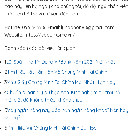
nào hãy liên hệ ngay cho chúng tôi, để đội ngũ nhân viên
trực tiếp hỗ trợ và tư vấn đến bạn.
Hotline:
0931346386
Email:
lyhoahon88@gmail.com
Website:
https://vpbanksme.vn/
Danh sách các bài viết liên quan
1
Lãi Suất Thẻ Tín Dụng VPBank Năm 2024 Mới Nhất
2
Tìm Hiểu Tất Tần Tần Về Chứng Minh Tài Chính
3
Mẫu Giấy Chứng Minh Tài Chính Mới Nhất Hiện Nay
4
Chuẩn bị hành lý du học Anh: Kinh nghiệm ai “trải” rồi
mới biết để không thiếu, không thừa
5
Vay ngân hàng này đáo hạn ngân hàng khác? Nên hay
không?
6
Tìm Hiểu Về Chứng Minh Tài Chính Du Học