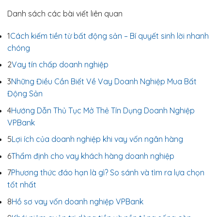
Danh sách các bài viết liên quan
1
Cách kiếm tiền từ bất động sản – Bí quyết sinh lời nhanh
chóng
2
Vay tín chấp doanh nghiệp
3
Những Điều Cần Biết Về Vay Doanh Nghiệp Mua Bất
Động Sản
4
Hướng Dẫn Thủ Tục Mở Thẻ Tín Dụng Doanh Nghiệp
VPBank
5
Lợi ích của doanh nghiệp khi vay vốn ngân hàng
6
Thẩm định cho vay khách hàng doanh nghiệp
7
Phương thức đáo hạn là gì? So sánh và tìm ra lựa chọn
tốt nhất
8
Hồ sơ vay vốn doanh nghiệp VPBank