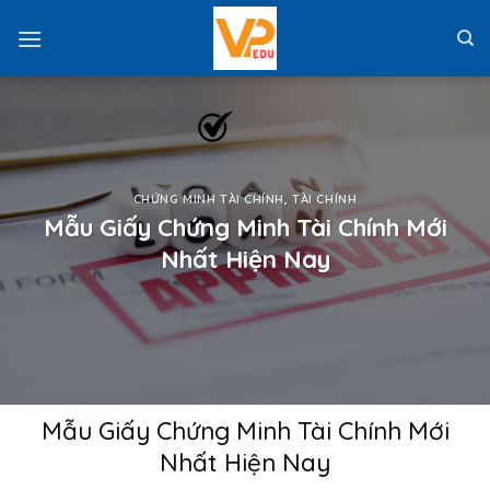
Skip
to
content
CHỨNG MINH TÀI CHÍNH
,
TÀI CHÍNH
Mẫu Giấy Chứng Minh Tài Chính Mới
Nhất Hiện Nay
Mẫu Giấy Chứng Minh Tài Chính Mới
Nhất Hiện Nay