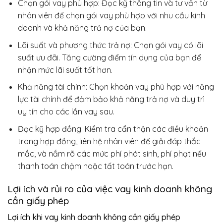
Chọn gói vay phù hợp: Đọc kỹ thông tin và tư vấn từ
nhân viên để chọn gói vay phù hợp với nhu cầu kinh
doanh và khả năng trả nợ của bạn.
Lãi suất và phương thức trả nợ: Chọn gói vay có lãi
suất ưu đãi. Tăng cường điểm tín dụng của bạn để
nhận mức lãi suất tốt hơn.
Khả năng tài chính: Chọn khoản vay phù hợp với năng
lực tài chính để đảm bảo khả năng trả nợ và duy trì
uy tín cho các lần vay sau.
Đọc kỹ hợp đồng: Kiểm tra cẩn thận các điều khoản
trong hợp đồng, liên hệ nhân viên để giải đáp thắc
mắc, và nắm rõ các mức phí phát sinh, phí phạt nếu
thanh toán chậm hoặc tất toán trước hạn.
Lợi ích và rủi ro của việc vay kinh doanh không
cần giấy phép
Lợi ích khi
vay kinh doanh không cần giấy phép