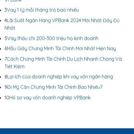
3
Vay 1 tỷ mỗi tháng trả bao nhiêu
4
Lãi Suất Ngân Hàng VPBank 2024 Mới Nhất Đầy Đủ
Nhất
5
Vay thấu chi 200-300 triệu hộ kinh doanh
6
Mẫu Giấy Chứng Minh Tài Chính Mới Nhất Hiện Nay
7
Cách Chứng Minh Tài Chính Du Lịch Nhanh Chóng Và
Tiết Kiệm
8
Lợi ích của doanh nghiệp khi vay vốn ngân hàng
9
Đi Mỹ Cần Chứng Minh Tài Chính Bao Nhiêu?
10
Hồ sơ vay vốn doanh nghiệp VPBank