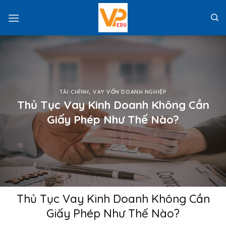
Skip
to
content
TÀI CHÍNH
,
VAY VỐN DOANH NGHIỆP
Thủ Tục Vay Kinh Doanh Không Cần
Giấy Phép Như Thế Nào?
Thủ Tục Vay Kinh Doanh Không Cần
Giấy Phép Như Thế Nào?