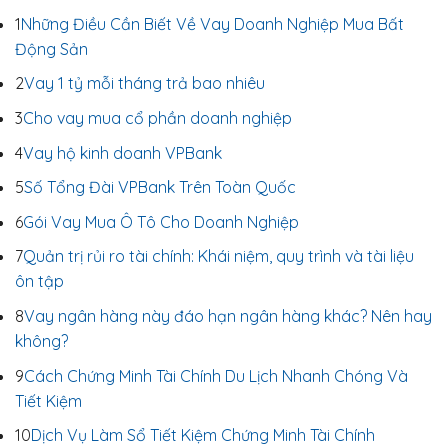
1
Những Điều Cần Biết Về Vay Doanh Nghiệp Mua Bất
Động Sản
2
Vay 1 tỷ mỗi tháng trả bao nhiêu
3
Cho vay mua cổ phần doanh nghiệp
4
Vay hộ kinh doanh VPBank
5
Số Tổng Đài VPBank Trên Toàn Quốc
6
Gói Vay Mua Ô Tô Cho Doanh Nghiệp
7
Quản trị rủi ro tài chính: Khái niệm, quy trình và tài liệu
ôn tập
8
Vay ngân hàng này đáo hạn ngân hàng khác? Nên hay
không?
9
Cách Chứng Minh Tài Chính Du Lịch Nhanh Chóng Và
Tiết Kiệm
10
Dịch Vụ Làm Sổ Tiết Kiệm Chứng Minh Tài Chính