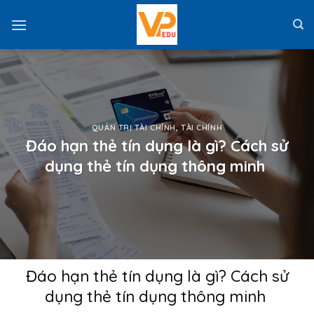
Skip
to
content
QUẢN TRỊ TÀI CHÍNH
,
TÀI CHÍNH
Đáo hạn thẻ tín dụng là gì? Cách sử
dụng thẻ tín dụng thông minh
Đáo hạn thẻ tín dụng là gì? Cách sử
dụng thẻ tín dụng thông minh