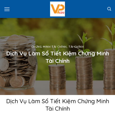
Skip
to
content
CHỨNG MINH TÀI CHÍNH
,
TÀI CHÍNH
Dịch Vụ Làm Sổ Tiết Kiệm Chứng Minh
Tài Chính
Dịch Vụ Làm Sổ Tiết Kiệm Chứng Minh
Tài Chính