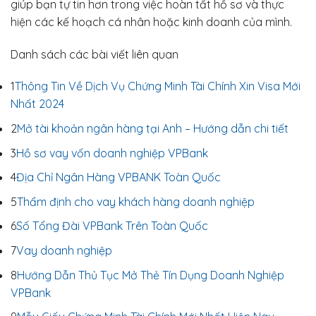
giúp bạn tự tin hơn trong việc hoàn tất hồ sơ và thực
hiện các kế hoạch cá nhân hoặc kinh doanh của mình.
Danh sách các bài viết liên quan
1
Thông Tin Về Dịch Vụ Chứng Minh Tài Chính Xin Visa Mới
Nhất 2024
2
Mở tài khoản ngân hàng tại Anh – Hướng dẫn chi tiết
3
Hồ sơ vay vốn doanh nghiệp VPBank
4
Địa Chỉ Ngân Hàng VPBANK Toàn Quốc
5
Thẩm định cho vay khách hàng doanh nghiệp
6
Số Tổng Đài VPBank Trên Toàn Quốc
7
Vay doanh nghiệp
8
Hướng Dẫn Thủ Tục Mở Thẻ Tín Dụng Doanh Nghiệp
VPBank