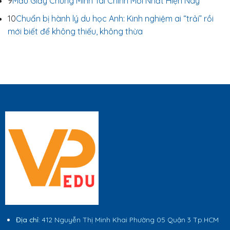
9
Mẫu Giấy Chứng Minh Tài Chính Mới Nhất Hiện Nay
10
Chuẩn bị hành lý du học Anh: Kinh nghiệm ai “trải” rồi
mới biết để không thiếu, không thừa
Địa chỉ
: 412 Nguyễn Thị Minh Khai Phường 05 Quận 3 Tp.HCM