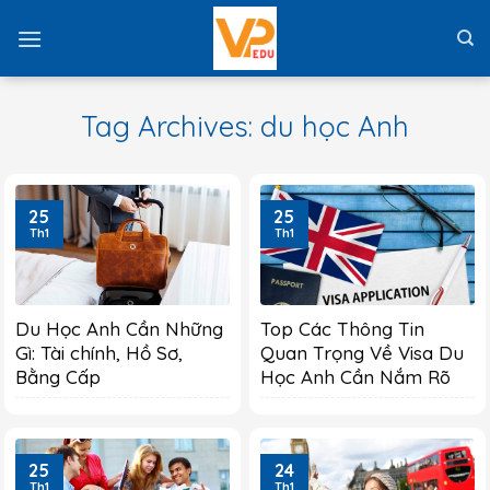
Skip
to
content
Tag Archives:
du học Anh
25
25
Th1
Th1
Du Học Anh Cần Những
Top Các Thông Tin
Gì: Tài chính, Hồ Sơ,
Quan Trọng Về Visa Du
Bằng Cấp
Học Anh Cần Nắm Rõ
25
24
Th1
Th1