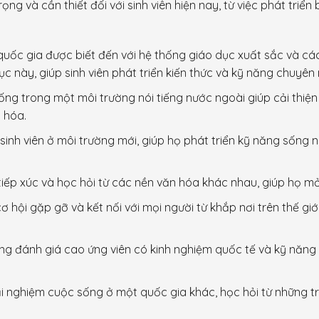
rọng và cần thiết đối với sinh viên hiện nay, từ việc phát tri
 quốc gia được biết đến với hệ thống giáo dục xuất sắc và các
ục này, giúp sinh viên phát triển kiến thức và kỹ năng chuyên
sống trong một môi trường nói tiếng nước ngoài giúp cải thiệ
 hóa.
sinh viên ở môi trường mới, giúp họ phát triển kỹ năng sống n
i tiếp xúc và học hỏi từ các nền văn hóa khác nhau, giúp họ m
ơ hội gặp gỡ và kết nối với mọi người từ khắp nơi trên thế g
ng đánh giá cao ứng viên có kinh nghiệm quốc tế và kỹ năng
rải nghiệm cuộc sống ở một quốc gia khác, học hỏi từ những tr