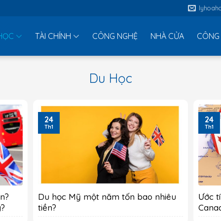
lyhoah
HỌC
TÀI CHÍNH
CÔNG NGHỆ
NHÀ CỬA
CÔNG 
Du Học
24
24
Th1
Th1
ền?
Du học Mỹ một năm tốn bao nhiêu
Ước t
g?
tiền?
Cana