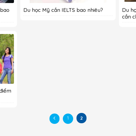
 bao
​Du học Mỹ cần IELTS bao nhiêu?
Du họ
cần c
 điểm
1
2