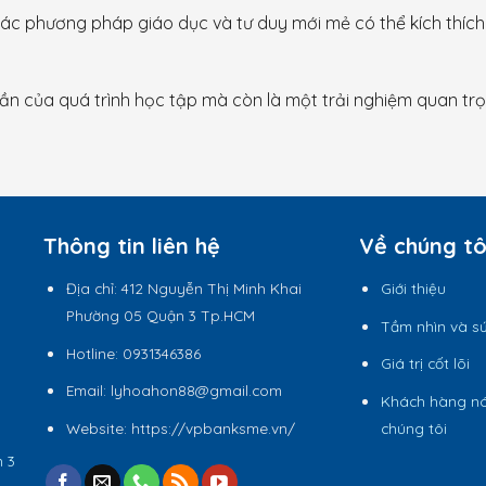
 các phương pháp giáo dục và tư duy mới mẻ có thể kích thíc
hần của quá trình học tập mà còn là một trải nghiệm quan trọ
Thông tin liên hệ
Về chúng tô
Địa chỉ:
412 Nguyễn Thị Minh Khai
Giới thiệu
Phường 05 Quận 3 Tp.HCM
Tầm nhìn và s
Hotline:
0931346386
Giá trị cốt lõi
Email:
lyhoahon88@gmail.com
Khách hàng nó
Website:
https://vpbanksme.vn/
chúng tôi
n 3