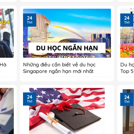
24
24
Th1
Th1
 Hà
Những điều cần biết về du học
Du họ
Singapore ngắn hạn mới nhất
Top 5
24
24
Th1
Th1