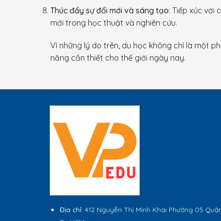
Thúc đẩy sự đổi mới và sáng tạo
: Tiếp xúc với
mới trong học thuật và nghiên cứu.
Vì những lý do trên, du học không chỉ là một p
năng cần thiết cho thế giới ngày nay.
Địa chỉ
: 412 Nguyễn Thị Minh Khai Phường 05 Quậ