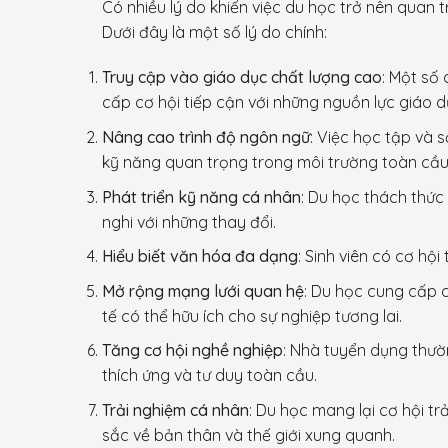
Có nhiều lý do khiến việc du học trở nên quan t
Dưới đây là một số lý do chính:
Truy cập vào giáo dục chất lượng cao
: Một số
cấp cơ hội tiếp cận với những nguồn lực giáo d
Nâng cao trình độ ngôn ngữ
: Việc học tập và 
kỹ năng quan trọng trong môi trường toàn cầu
Phát triển kỹ năng cá nhân
: Du học thách thức 
nghi với những thay đổi.
Hiểu biết văn hóa đa dạng
: Sinh viên có cơ hộ
Mở rộng mạng lưới quan hệ
: Du học cung cấp c
tế có thể hữu ích cho sự nghiệp tương lai.
Tăng cơ hội nghề nghiệp
: Nhà tuyển dụng thườ
thích ứng và tư duy toàn cầu.
Trải nghiệm cá nhân
: Du học mang lại cơ hội t
sắc về bản thân và thế giới xung quanh.