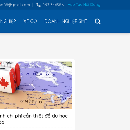
Hợp Tác Nội Dung
on88@gmail.com
0931346386
NGHIỆP
XE CỘ
DOANH NGHIỆP SME
ính chi phí cần thiết để du học
da