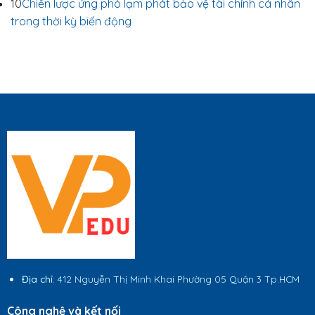
10
Chiến lược ứng phó lạm phát bảo vệ tài chính cá nhân
trong thời kỳ biến động
Địa chỉ
: 412 Nguyễn Thị Minh Khai Phường 05 Quận 3 Tp.HCM
Công nghệ và kết nối