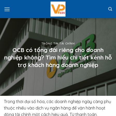
Skip
to
content
THÔNG TIN TÀI CHÍNH
OCB có tổng đài riêng cho doanh
nghiệp không? Tìm hiểu chi tiết kênh hỗ
trợ khách hàng doanh nghiệp
Trong thời đại số hóa, các doanh nghiệp ngày càng phụ
thuộc nhiều vào dịch vụ ngân hàng để vận hành hoạt
động tài chính một cách hiệu quả. Từ thanh toán,