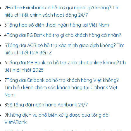
2
Hotline Eximbank có hỗ trợ gọi ngoài giờ không? Tìm
hiểu chi tiết chính sách hoạt động 24/7
3
Tổng hợp số điện thoại ngân hàng tại Việt Nam
4
Tổng đài PG Bank hỗ trợ gì cho khách hàng cá nhân?
5
Tổng đài ACB có hỗ trợ xác minh giao dịch không? Tìm
hiểu chi tiết từ A đến Z
6
Tổng đài MB Bank có hỗ trợ Zalo chat online không? Chi
tiết mới nhất 2025
7
Tổng đài Citibank có hỗ trợ khách hàng Việt không?
Tìm hiểu kênh chăm sóc khách hàng tại Citibank Việt
Nam
8
Số tổng đài ngân hàng Agribank 24/7
9
Những dịch vụ phổ biến xử lý được qua tổng đài
VietABank