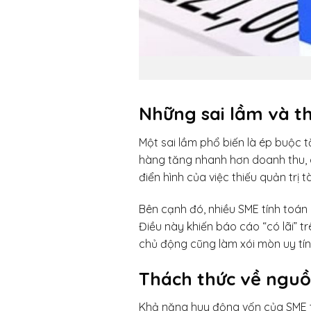
Những sai lầm và th
Một sai lầm phổ biến là ép buộc t
hàng tăng nhanh hơn doanh thu, do
điển hình của việc thiếu quản trị 
Bên cạnh đó, nhiều SME tính toán 
Điều này khiến báo cáo “có lãi” t
chủ động cũng làm xói mòn uy tín
Thách thức về nguồ
Khả năng huy động vốn của SME th