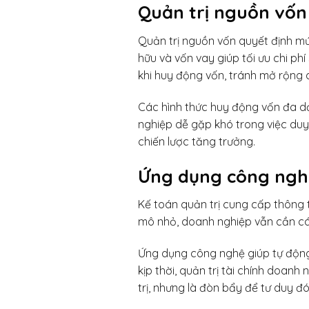
Quản trị nguồn vốn 
Quản trị nguồn vốn quyết định mứ
hữu và vốn vay giúp tối ưu chi ph
khi huy động vốn, tránh mở rộng q
Các hình thức huy động vốn đa dạn
nghiệp dễ gặp khó trong việc duy t
chiến lược tăng trưởng.
Ứng dụng công nghệ
Kế toán quản trị cung cấp thông t
mô nhỏ, doanh nghiệp vẫn cần các 
Ứng dụng công nghệ giúp tự động h
kịp thời, quản trị tài chính doa
trị, nhưng là đòn bẩy để tư duy đ