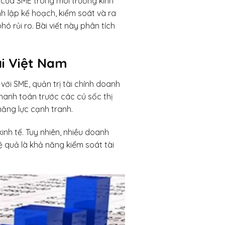
n của SME trong môi trường kinh
nh lập kế hoạch, kiểm soát và ra
ó rủi ro. Bài viết này phân tích
ại Việt Nam
với SME, quản trị tài chính doanh
hanh toán trước các cú sốc thị
năng lực cạnh tranh.
nh tế. Tuy nhiên, nhiều doanh
ệ quả là khả năng kiểm soát tài