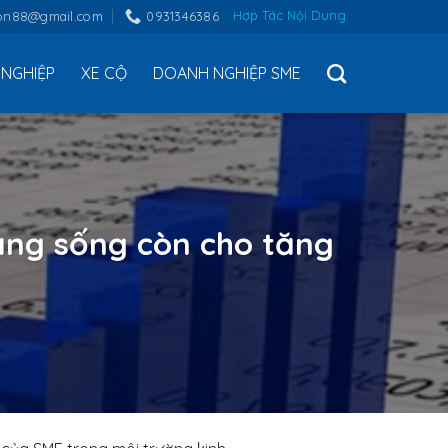
Hợp Tác Nội Dung
on88@gmail.com
0931346386
NGHIỆP
XE CỘ
DOANH NGHIỆP SME
tảng sống còn cho tăng