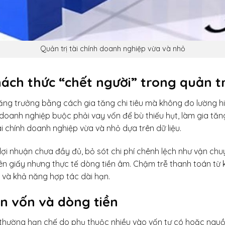
Quản trị tài chính doanh nghiệp vừa và nhỏ
ách thức “chết người” trong quản tr
ăng trưởng bằng cách gia tăng chi tiêu mà không đo lường hiệ
anh nghiệp buộc phải vay vốn để bù thiếu hụt, làm gia tăng r
tài chính doanh nghiệp vừa và nhỏ dựa trên dữ liệu.
lợi nhuận chưa đầy đủ, bỏ sót chi phí chênh lệch như vận chuy
rên giấy nhưng thực tế dòng tiền âm. Chậm trễ thanh toán từ 
 và khả năng hợp tác dài hạn.
n vốn và dòng tiền
ường hạn chế do phụ thuộc nhiều vào vốn tự có hoặc nguồn p