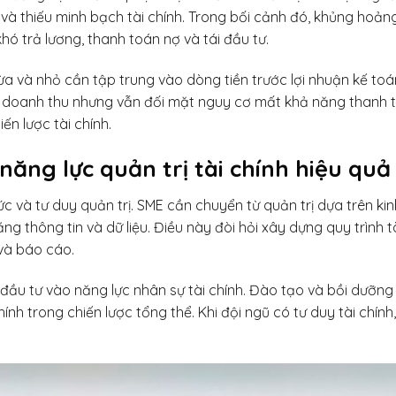
và thiếu minh bạch tài chính. Trong bối cảnh đó, khủng hoản
hó trả lương, thanh toán nợ và tái đầu tư.
ừa và nhỏ cần tập trung vào dòng tiền trước lợi nhuận kế toán
doanh thu nhưng vẫn đối mặt nguy cơ mất khả năng thanh to
ến lược tài chính.
năng lực quản trị tài chính hiệu qu
ức và tư duy quản trị. SME cần chuyển từ quản trị dựa trên k
ng thông tin và dữ liệu. Điều này đòi hỏi xây dựng quy trình tà
và báo cáo.
ầu tư vào năng lực nhân sự tài chính. Đào tạo và bồi dưỡng 
hính trong chiến lược tổng thể. Khi đội ngũ có tư duy tài chín