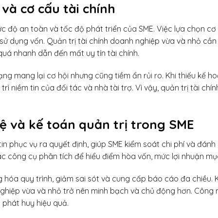
và cơ cấu tài chính
c độ an toàn và tốc độ phát triển của SME. Việc lựa chọn cơ
í sử dụng vốn. Quản trị tài chính doanh nghiệp vừa và nhỏ cầ
uá nhanh dẫn đến mất uy tín tài chính.
g mang lại cơ hội nhưng cũng tiềm ẩn rủi ro. Khi thiếu kế h
rì niềm tin của đối tác và nhà tài trợ. Vì vậy, quản trị tài ch
 và kế toán quản trị trong SME
in phục vụ ra quyết định, giúp SME kiểm soát chi phí và đánh
công cụ phân tích để hiểu điểm hòa vốn, mức lợi nhuận mục ti
óa quy trình, giảm sai sót và cung cấp báo cáo đa chiều. Kh
nh nghiệp vừa và nhỏ trở nên minh bạch và chủ động hơn. Công
ó phát huy hiệu quả.