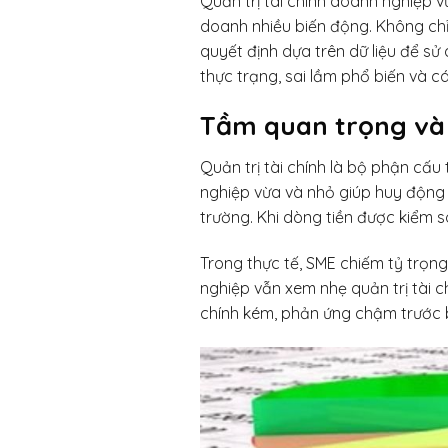
Quản trị tài chính doanh nghiệp v
doanh nhiều biến động. Không chỉ d
quyết định dựa trên dữ liệu để sử
thực trạng, sai lầm phổ biến và c
Tầm quan trọng và t
Quản trị tài chính là bộ phận cấu
nghiệp vừa và nhỏ giúp huy động 
trường. Khi dòng tiền được kiểm s
Trong thực tế, SME chiếm tỷ trọn
nghiệp vẫn xem nhẹ quản trị tài c
chính kém, phản ứng chậm trước 