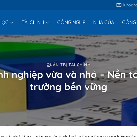
lyhoah
HỌC
TÀI CHÍNH
CÔNG NGHỆ
NHÀ CỬA
CÔNG 
QUẢN TRỊ TÀI CHÍNH
anh nghiệp vừa và nhỏ – Nền 
trưởng bền vững