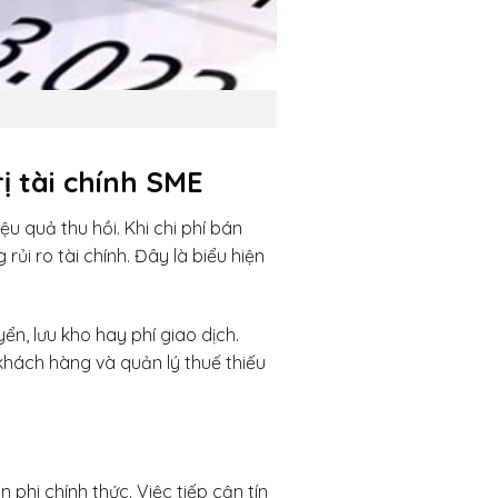
ị tài chính SME
u quả thu hồi. Khi chi phí bán
ủi ro tài chính. Đây là biểu hiện
ển, lưu kho hay phí giao dịch.
khách hàng và quản lý thuế thiếu
hi chính thức. Việc tiếp cận tín