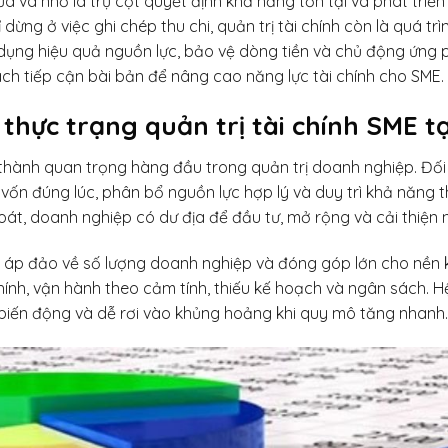
ừa và nhỏ là trụ cột quyết định khả năng tồn tại và phát triể
ừng ở việc ghi chép thu chi, quản trị tài chính còn là quá trì
 dụng hiệu quả nguồn lực, bảo vệ dòng tiền và chủ động ứng ph
ách tiếp cận bài bản để nâng cao năng lực tài chính cho SME.
hực trạng quản trị tài chính SME t
 thành quan trọng hàng đầu trong quản trị doanh nghiệp. Đối 
vốn đúng lúc, phân bổ nguồn lực hợp lý và duy trì khả năng t
oát, doanh nghiệp có dư địa để đầu tư, mở rộng và cải thiện 
g áp đảo về số lượng doanh nghiệp và đóng góp lớn cho nền ki
hính, vận hành theo cảm tính, thiếu kế hoạch và ngân sách. H
biến động và dễ rơi vào khủng hoảng khi quy mô tăng nhanh.