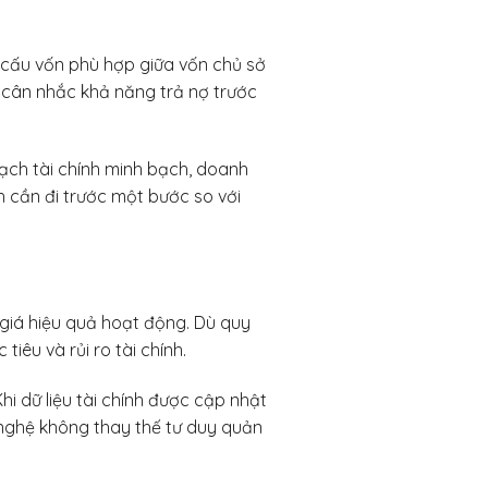
 cấu vốn phù hợp giữa vốn chủ sở
n cân nhắc khả năng trả nợ trước
oạch tài chính minh bạch, doanh
ính cần đi trước một bước so với
 giá hiệu quả hoạt động. Dù quy
êu và rủi ro tài chính.
i dữ liệu tài chính được cập nhật
 nghệ không thay thế tư duy quản