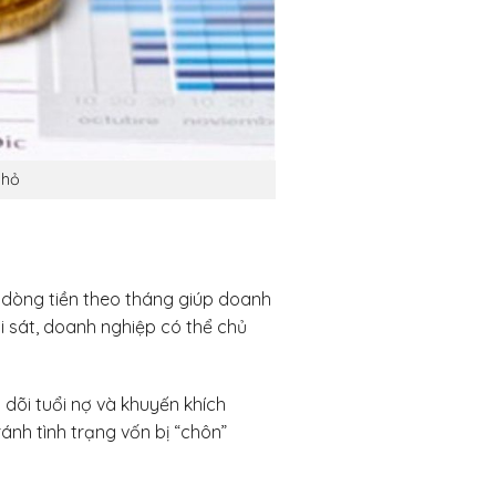
hỏ
h dòng tiền theo tháng giúp doanh
õi sát, doanh nghiệp có thể chủ
 dõi tuổi nợ và khuyến khích
ánh tình trạng vốn bị “chôn”