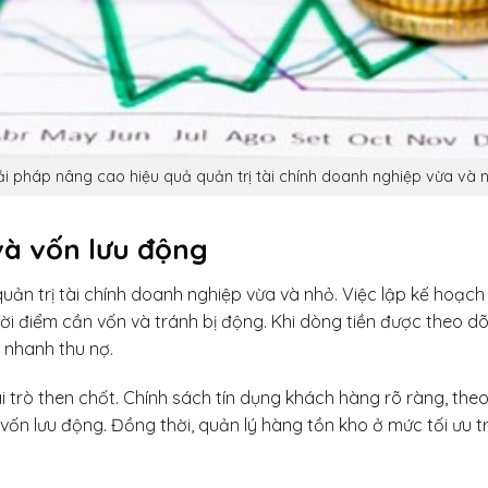
ải pháp nâng cao hiệu quả quản trị tài chính doanh nghiệp vừa và n
và vốn lưu động
 quản trị tài chính doanh nghiệp vừa và nhỏ. Việc lập kế hoạc
hời điểm cần vốn và tránh bị động. Khi dòng tiền được theo d
 nhanh thu nợ.
 trò then chốt. Chính sách tín dụng khách hàng rõ ràng, theo
ốn lưu động. Đồng thời, quản lý hàng tồn kho ở mức tối ưu tr