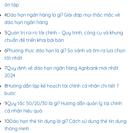
ôn tập
4
Đáo hạn ngân hàng là gì? Giải đáp mọi thắc mắc về
đáo hạn ngân hàng
5
Quản trị rủi ro tài chính – Quy trình, công cụ và khung
chuẩn để triển khai bài bản
6
Phương thức đáo hạn là gì? So sánh và tìm ra lựa chọn
tốt nhất
7
Quy định về đáo hạn ngân hàng Agribank mới nhất
2024
8
Hướng dẫn lập kế hoạch tài chính cá nhân chi tiết 7
bước
9
Quy tắc 50/20/30 là gì? Hướng dẫn quản lý tài chính
cá nhân hiệu quả
10
Đáo hạn thẻ tín dụng là gì? Cách sử dụng thẻ tín dụng
thông minh