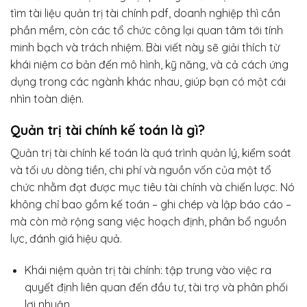
tìm tài liệu quản trị tài chính pdf, doanh nghiệp thì cần
phần mềm, còn các tổ chức công lại quan tâm tới tính
minh bạch và trách nhiệm. Bài viết này sẽ giải thích từ
khái niệm cơ bản đến mô hình, kỹ năng, và cả cách ứng
dụng trong các ngành khác nhau, giúp bạn có một cái
nhìn toàn diện.
Quản trị tài chính kế toán là gì?
Quản trị tài chính kế toán là quá trình quản lý, kiểm soát
và tối ưu dòng tiền, chi phí và nguồn vốn của một tổ
chức nhằm đạt được mục tiêu tài chính và chiến lược. Nó
không chỉ bao gồm kế toán – ghi chép và lập báo cáo –
mà còn mở rộng sang việc hoạch định, phân bổ nguồn
lực, đánh giá hiệu quả.
Khái niệm quản trị tài chính: tập trung vào việc ra
quyết định liên quan đến đầu tư, tài trợ và phân phối
lợi nhuận.