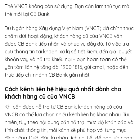
Thẻ VNCB không còn sử dụng. Bạn cần làm thủ tục mở
thẻ mới tại CB Bank.
Dù Ngân hàng Xây dựng Việt Nam (VNCB) đã chính thức
chấm dứt hoạt động, khách hàng cũ của VNCB vẫn
được CB Bank tiếp nhận và phục vụ đầy đủ. Từ việc tra
cứu thông tin tài khoản, xử lý sổ tiết kiệm, đến giải quyết
khoản vay và hỗ trợ khiếu nại – bạn hoàn toàn có thể
yên tâm liên hệ tổng đài 1900 1816, gửi email, hoặc đến
trực tiếp chi nhánh CB Bank gần nhất.
Cách kênh liên hệ hiệu quả nhất dành cho
khách hàng cũ của VNCB
Khi cần được hỗ trợ từ CB Bank, khách hàng cũ của
VNCB có thể lựa chọn nhiều kênh liên hệ khác nhau. Tuy
nhiên, tùy theo nội dung cần hỗ trợ, mức độ khẩn cấp và
tính chất thông tin, mỗi kênh sẽ phù hợp với từng mục
đích riêng. Dưới đây là phân tích chi tiết để bạn lựa chọn