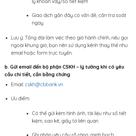
lý khoản vay/sổ tiết kiệm
Giao dịch gần đây có vấn đề, cần tra soát
ngay
Lưu ý: Tổng đài làm việc theo giờ hành chính, nếu gọi
ngoài khung giờ, bạn nên sử dụng kênh thay thế như
email hoặc form trực tuyến.
b. Gửi email đến bộ phận CSKH – lý tưởng khi có yêu
cầu chi tiết, cần bằng chứng
Email:
cskh@cbbank.vn
Ưu điểm:
Có thể gửi kèm hình ảnh, tài liệu như sổ tiết
kiệm, sao kê, giấy tờ liên quan
Ghi nhận yêu cầu rõ ràng, minh bạch