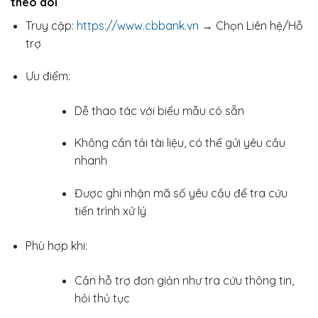
theo dõi
Truy cập:
https://www.cbbank.vn
→ Chọn Liên hệ/Hỗ
trợ
Ưu điểm:
Dễ thao tác với biểu mẫu có sẵn
Không cần tải tài liệu, có thể gửi yêu cầu
nhanh
Được ghi nhận mã số yêu cầu để tra cứu
tiến trình xử lý
Phù hợp khi:
Cần hỗ trợ đơn giản như tra cứu thông tin,
hỏi thủ tục