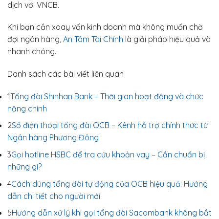
dịch với VNCB.
Khi bạn cần xoay vốn kinh doanh mà không muốn chờ
đợi ngân hàng,
An Tâm Tài Chính
là giải pháp hiệu quả và
nhanh chóng.
Danh sách các bài viết liên quan
1
Tổng đài Shinhan Bank – Thời gian hoạt động và chức
năng chính
2
Số điện thoại tổng đài OCB – Kênh hỗ trợ chính thức từ
Ngân hàng Phương Đông
3
Gọi hotline HSBC để tra cứu khoản vay – Cần chuẩn bị
những gì?
4
Cách dùng tổng đài tự động của OCB hiệu quả: Hướng
dẫn chi tiết cho người mới
5
Hướng dẫn xử lý khi gọi tổng đài Sacombank không bắt