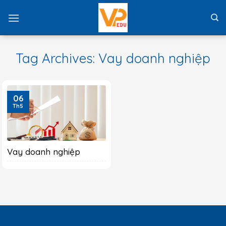
Skip
to
content
Tag Archives:
Vay doanh nghiệp
06
Th5
Vay doanh nghiệp