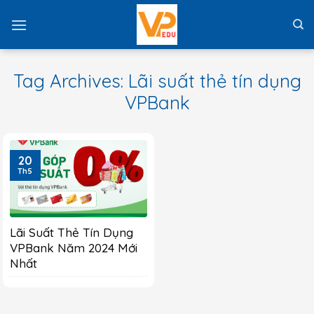
Skip
to
content
Tag Archives:
Lãi suất thẻ tín dụng
VPBank
20
Th5
Lãi Suất Thẻ Tín Dụng
VPBank Năm 2024 Mới
Nhất