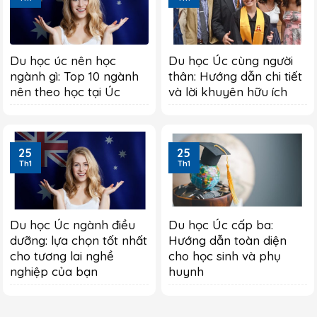
Du học úc nên học
Du học Úc cùng người
ngành gì: Top 10 ngành
thân: Hướng dẫn chi tiết
nên theo học tại Úc
và lời khuyên hữu ích
25
25
Th1
Th1
Du học Úc ngành điều
Du học Úc cấp ba:
dưỡng: lựa chọn tốt nhất
Hướng dẫn toàn diện
cho tương lai nghề
cho học sinh và phụ
nghiệp của bạn
huynh