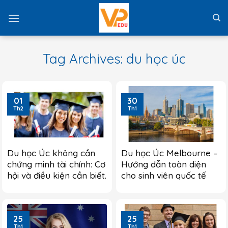
Skip
to
content
Tag Archives:
du học úc
01
30
Th2
Th1
Du học Úc không cần
Du học Úc Melbourne –
chứng minh tài chính: Cơ
Hướng dẫn toàn diện
hội và điều kiện cần biết.
cho sinh viên quốc tế
25
25
Th1
Th1