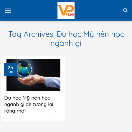
Skip
to
content
Tag Archives:
Du học Mỹ nên học
ngành gì
25
Th1
Du học Mỹ nên học
ngành gì để tương lai
rộng mở?