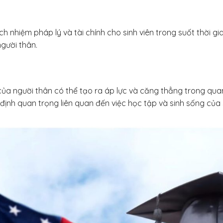
h nhiệm pháp lý và tài chính cho sinh viên trong suốt thời gi
người thân.
của người thân có thể tạo ra áp lực và căng thẳng trong qua
nh quan trọng liên quan đến việc học tập và sinh sống của s