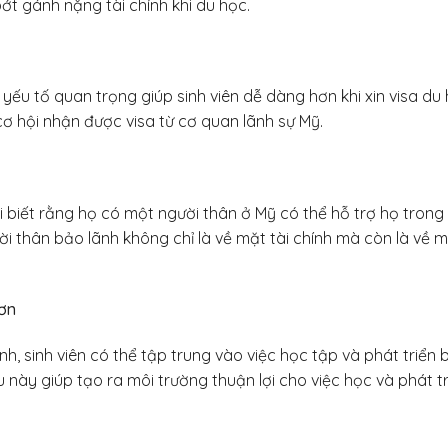
bớt gánh nặng tài chính khi du học.
yếu tố quan trọng giúp sinh viên dễ dàng hơn khi xin visa du
ơ hội nhận được visa từ cơ quan lãnh sự Mỹ.
i biết rằng họ có một người thân ở Mỹ có thể hỗ trợ họ tron
ời thân bảo lãnh không chỉ là về mặt tài chính mà còn là về m
hơn
ãnh, sinh viên có thể tập trung vào việc học tập và phát triển
u này giúp tạo ra môi trường thuận lợi cho việc học và phát t