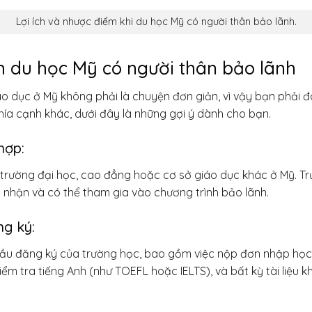
Lợi ích và nhược điểm khi du học Mỹ có người thân bảo lãnh.
nh
du học Mỹ có người thân bảo lãnh
o dục ở Mỹ không phải là chuyện đơn giản, vì vậy bạn phải 
hía cạnh khác, dưới đây là những gợi ý dành cho bạn.
hợp:
trường đại học, cao đẳng hoặc cơ sở giáo dục khác ở Mỹ. Tr
nhận và có thể tham gia vào chương trình bảo lãnh.
ng ký:
cầu đăng ký của trường học, bao gồm việc nộp đơn nhập học,
iểm tra tiếng Anh (như TOEFL hoặc IELTS), và bất kỳ tài liệu 