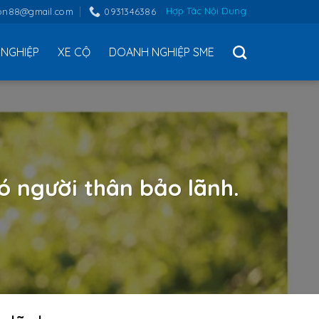
Hợp Tác Nội Dung
on88@gmail.com
0931346386
NGHIỆP
XE CỘ
DOANH NGHIỆP SME
ó người thân bảo lãnh.