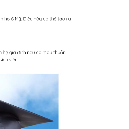
an họ ở Mỹ. Điều này có thể tạo ra
n hệ gia đình nếu có mâu thuẫn
inh viên.