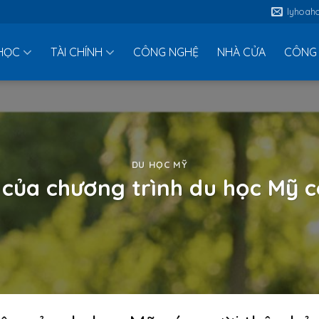
lyhoah
HỌC
TÀI CHÍNH
CÔNG NGHỆ
NHÀ CỬA
CÔNG 
DU HỌC MỸ
n của chương trình du học Mỹ c