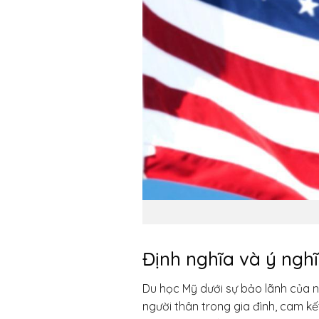
Định nghĩa và ý ngh
Du học Mỹ dưới sự bảo lãnh của n
người thân trong gia đình, cam kết