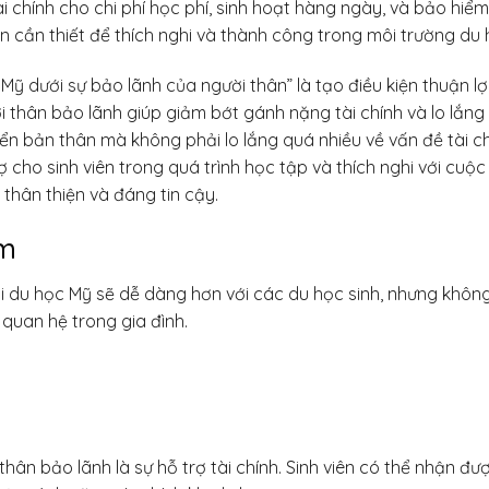
chính cho chi phí học phí, sinh hoạt hàng ngày, và bảo hiểm
ện cần thiết để thích nghi và thành công trong môi trường du 
Mỹ dưới sự bảo lãnh của người thân” là tạo điều kiện thuận lợ
ời thân bảo lãnh giúp giảm bớt gánh nặng tài chính và lo lắng
iển bản thân mà không phải lo lắng quá nhiều về vấn đề tài ch
ợ cho sinh viên trong quá trình học tập và thích nghi với cu
 thân thiện và đáng tin cậy.
ểm
i du học Mỹ sẽ dễ dàng hơn với các du học sinh, nhưng không
 quan hệ trong gia đình.
 thân bảo lãnh là sự hỗ trợ tài chính. Sinh viên có thể nhận đư