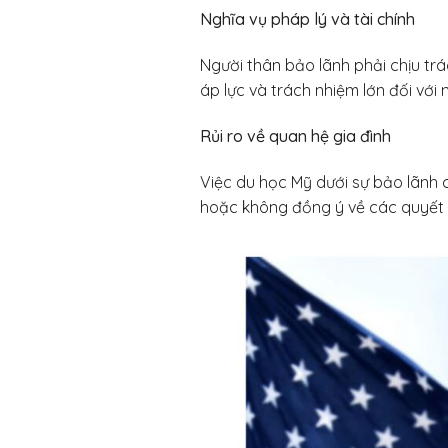
Nghĩa vụ pháp lý và tài chính
Người thân bảo lãnh phải chịu trác
áp lực và trách nhiệm lớn đối với 
Rủi ro về quan hệ gia đình
Việc du học Mỹ dưới sự bảo lãnh 
hoặc không đồng ý về các quyết đị