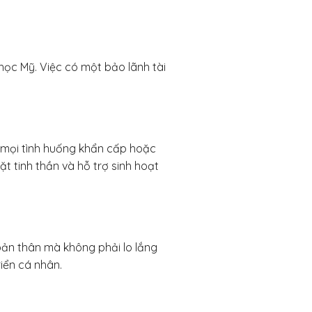
 học Mỹ. Việc có một bảo lãnh tài
g mọi tình huống khẩn cấp hoặc
ặt tinh thần và hỗ trợ sinh hoạt
 bản thân mà không phải lo lắng
riển cá nhân.