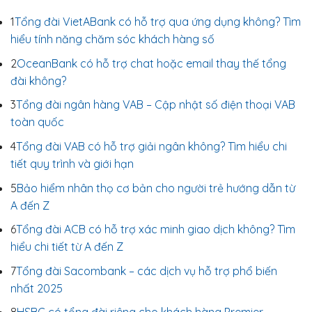
1
Tổng đài VietABank có hỗ trợ qua ứng dụng không? Tìm
hiểu tính năng chăm sóc khách hàng số
2
OceanBank có hỗ trợ chat hoặc email thay thế tổng
đài không?
3
Tổng đài ngân hàng VAB – Cập nhật số điện thoại VAB
toàn quốc
4
Tổng đài VAB có hỗ trợ giải ngân không? Tìm hiểu chi
tiết quy trình và giới hạn
5
Bảo hiểm nhân thọ cơ bản cho người trẻ hướng dẫn từ
A đến Z
6
Tổng đài ACB có hỗ trợ xác minh giao dịch không? Tìm
hiểu chi tiết từ A đến Z
7
Tổng đài Sacombank – các dịch vụ hỗ trợ phổ biến
nhất 2025