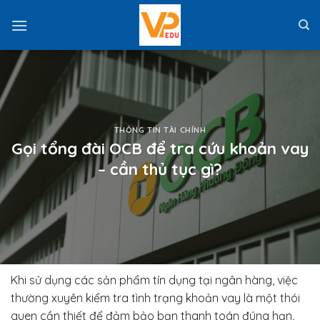
Skip
to
content
THÔNG TIN TÀI CHÍNH
Gọi tổng đài OCB để tra cứu khoản vay
– cần thủ tục gì?
Khi sử dụng các sản phẩm tín dụng tại ngân hàng, việc
thường xuyên kiểm tra tình trạng khoản vay là một thói
quen cần thiết để đảm bảo bạn thanh toán đúng hạn,