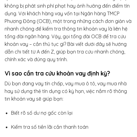
không bị phát sinh phí phạt hay ảnh hưởng đến điểm tín
dụng. Với khách hàng vay vốn tại Ngân hàng TMCP
Phương Đông (OCB), một trong những cách đơn giản và
nhanh chóng để kiểm tra thông tin khoản vay là liên hệ
tổng đài ngân hàng. Vậy, gọi tổng đài OCB để tra cứu
khoản vay – cần thủ tục gì? Bài viết dưới đây sẽ hướng
dẫn chi tiết từ A đến Z, giúp bạn tra cứu nhanh chóng,
chính xác và đúng quy trình.
Vì sao cần tra cứu khoản vay định kỳ?
Dù bạn đang vay tín chấp, vay mua ô tô, vay mua nhà
hay sử dụng thẻ tín dụng có kỳ hạn, việc nắm rõ thông
tin khoản vay sẽ giúp bạn:
Biết rõ số dư nợ gốc còn lại
Kiểm tra số tiền lãi cần thanh toán