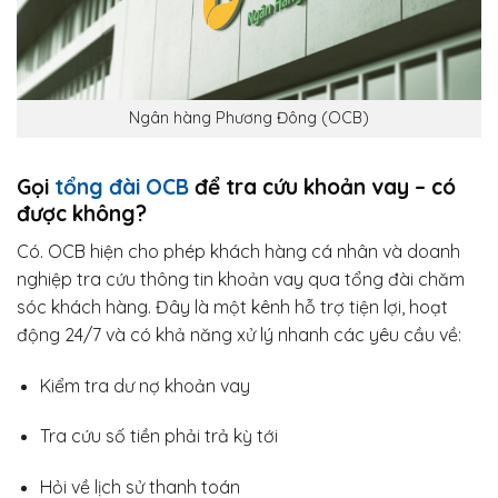
Ngân hàng Phương Đông (OCB)
Gọi
tổng đài OCB
để tra cứu khoản vay – có
được không?
Có. OCB hiện cho phép khách hàng cá nhân và doanh
nghiệp tra cứu thông tin khoản vay qua tổng đài chăm
sóc khách hàng. Đây là một kênh hỗ trợ tiện lợi, hoạt
động 24/7 và có khả năng xử lý nhanh các yêu cầu về:
Kiểm tra dư nợ khoản vay
Tra cứu số tiền phải trả kỳ tới
Hỏi về lịch sử thanh toán